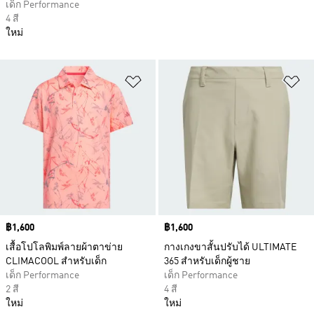
เด็ก Performance
4 สี
ใหม่
เพิ่มไปยังรายการสินค้าโปรด
เพ
Price
฿1,600
Price
฿1,600
เสื้อโปโลพิมพ์ลายผ้าตาข่าย
กางเกงขาสั้นปรับได้ ULTIMATE
CLIMACOOL สำหรับเด็ก
365 สำหรับเด็กผู้ชาย
เด็ก Performance
เด็ก Performance
2 สี
4 สี
ใหม่
ใหม่