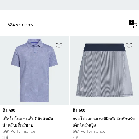
2
634 รายการ
เพิ่มไปยังรายการสินค้าโปรด
เพ
Price
฿1,400
Price
฿1,600
เสื้อโปโลแขนสั้นมีผิวสัมผัส
กระโปรงกางเกงมีผิวสัมผัสสำหรับ
สำหรับเด็กผู้ชาย
เด็กโตผู้หญิง
เด็ก Performance
เด็ก Performance
3 สี
4 สี