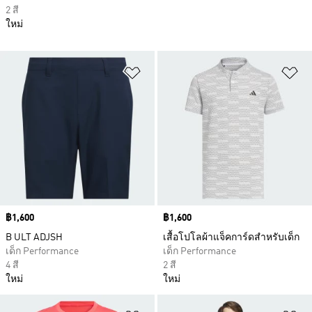
2 สี
ใหม่
เพิ่มไปยังรายการสินค้าโปรด
เพ
Price
฿1,600
Price
฿1,600
B ULT ADJSH
เสื้อโปโลผ้าแจ็คการ์ดสำหรับเด็ก
เด็ก Performance
เด็ก Performance
4 สี
2 สี
ใหม่
ใหม่