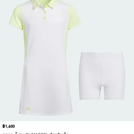
Price
฿1,600