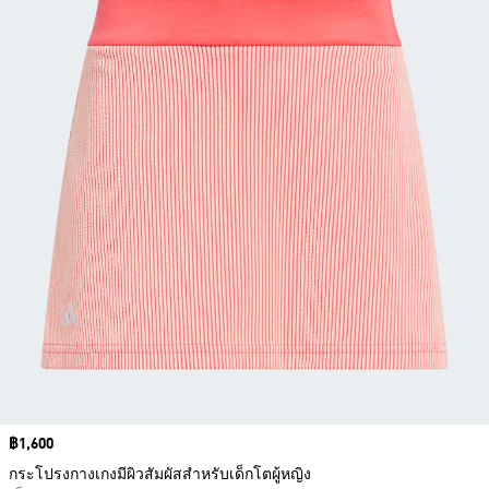
Price
฿1,600
กระโปรงกางเกงมีผิวสัมผัสสำหรับเด็กโตผู้หญิง