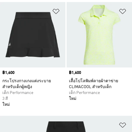
เพิ่มไปยังรายการสินค้าโปรด
เพ
Price
฿1,600
Price
฿1,600
กระโปรงกางเกงแต่งระบาย
เสื้อโปโลพิมพ์ลายผ้าตาข่าย
สำหรับเด็กผู้หญิง
CLIMACOOL สำหรับเด็ก
เด็ก Performance
เด็ก Performance
3 สี
ใหม่
ใหม่
เพ