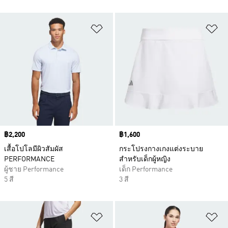
เพิ่มไปยังรายการสินค้าโปรด
เพ
Price
฿2,200
Price
฿1,600
เสื้อโปโลมีผิวสัมผัส
กระโปรงกางเกงแต่งระบาย
PERFORMANCE
สำหรับเด็กผู้หญิง
ผู้ชาย Performance
เด็ก Performance
5 สี
3 สี
เพิ่มไปยังรายการสินค้าโปรด
เพ