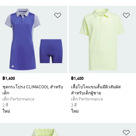
เพิ่มไปยังรายการสินค้าโปรด
เพ
Price
฿1,600
Price
฿1,400
ชุดกระโปรง CLIMACOOL สำหรับ
เสื้อโปโลแขนสั้นมีผิวสัมผัส
เด็ก
สำหรับเด็กผู้ชาย
เด็ก Performance
เด็ก Performance
2 สี
3 สี
ใหม่
ใหม่
เพ