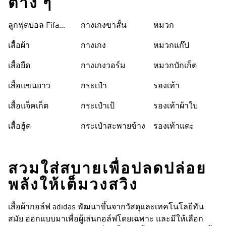
ต่าง ๆ
ลูกฟุตบอล Fifa
กางเกงขาสั้น
หมวก
World Cup 26™
เสื้อผ้า
กางเกง
หมวกแก๊ป
เสื้อยืด
กางเกงวอร์ม
หมวกบักเก็ต
เสื้อแขนยาว
กระเป๋า
รองเท้า
เสื้อแจ็คเก็ต
กระเป๋าเป้
รองเท้าผ้าใบ
เสื้อฮู้ด
กระเป๋าสะพายข้าง
รองเท้าแตะ
สวมใส่สบายเพื่อปลดปล่อย
พลังให้เต็มวงสวิง
เสื้อผ้ากอล์ฟ adidas พัฒนาขึ้นจากวัสดุและเทคโนโลยีทัน
สมัย ออกแบบมาเพื่อผู้เล่นกอล์ฟโดยเฉพาะ และมีให้เลือก