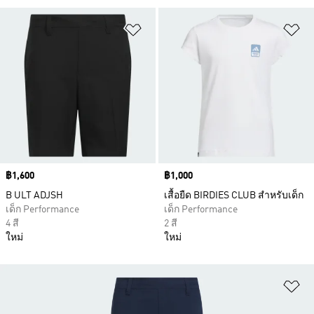
เพิ่มไปยังรายการสินค้าโปรด
เพ
Price
฿1,600
Price
฿1,000
B ULT ADJSH
เสื้อยืด BIRDIES CLUB สำหรับเด็ก
เด็ก Performance
เด็ก Performance
4 สี
2 สี
ใหม่
ใหม่
เพ