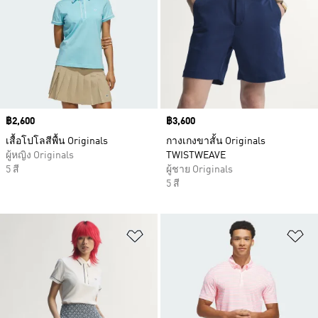
Price
฿2,600
Price
฿3,600
เสื้อโปโลสีพื้น Originals
กางเกงขาสั้น Originals
ผู้หญิง Originals
TWISTWEAVE
5 สี
ผู้ชาย Originals
5 สี
เพิ่มไปยังรายการสินค้าโปรด
เพ