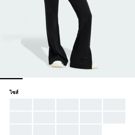
ไซส์
AAA
AAA
AAA
AAA
AAA
AAA
AAA
AAA
AAA
AAA
AAA
AAA
AAA
AAA