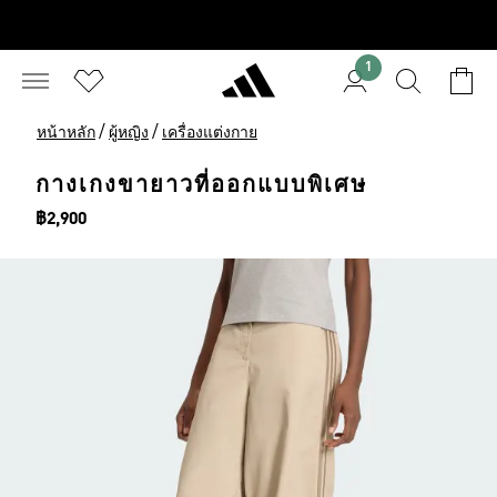
1
/
/
หน้าหลัก
ผู้หญิง
เครื่องแต่งกาย
กางเกงขายาวที่ออกแบบพิเศษ
ราคา
฿2,900