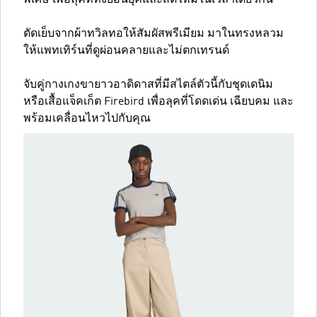
ตัดเย็บจากผ้าทวิลทอให้สัมผัสพรีเมียม มาในทรงหลวม
ให้แพทเทิร์นที่ดูผ่อนคลายและไม่ตกเทรนด์
จับคู่กางเกงขายาวอาดิดาสที่มีสไตล์ตัวนี้กับชุดเดนิม
หรือเสื้อแจ็คเก็ต Firebird เพื่อลุคที่โดดเด่น เฉียบคม และ
พร้อมเคลื่อนไหวไปกับคุณ