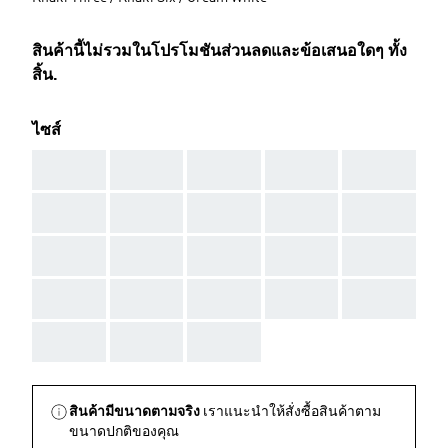
สินค้านี้ไม่รวมในโปรโมชันส่วนลดและข้อเสนอใดๆ ทั้ง
สิ้น.
ไซส์
AAA
AAA
AAA
AAA
AAA
AAA
AAA
AAA
AAA
AAA
AAA
AAA
AAA
AAA
AAA
AAA
AAA
AAA
AAA
AAA
AAA
AAA
AAA
สินค้ามีขนาดตามจริง
เราแนะนำให้สั่งซื้อสินค้าตาม
ขนาดปกติของคุณ