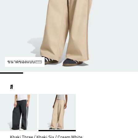
ขนาดของแบบ
สี
Khaki Three / Khaki Six / Cream White