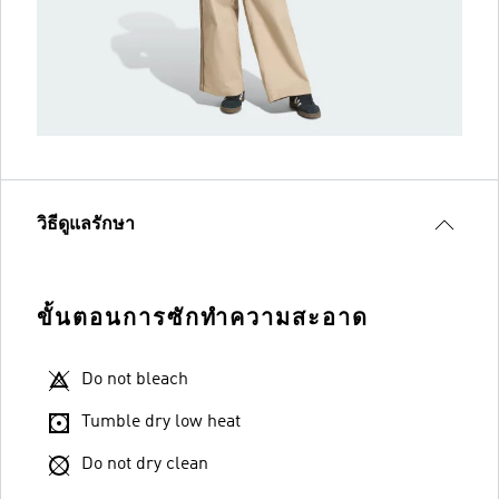
วิธีดูแลรักษา
ขั้นตอนการซักทำความสะอาด
Do not bleach
Tumble dry low heat
Do not dry clean