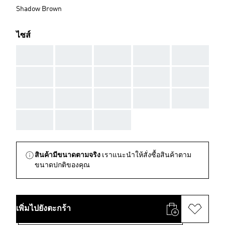
Shadow Brown
ไซส์
AAA
AAA
AAA
AAA
AAA
AAA
AAA
AAA
AAA
AAA
AAA
AAA
AAA
AAA
AAA
AAA
AAA
AAA
สินค้ามีขนาดตามจริง
เราแนะนำให้สั่งซื้อสินค้าตาม
ขนาดปกติของคุณ
เพิ่มไปยังตะกร้า