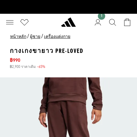
1
/
/
หน้าหลัก
ผู้ชาย
เครื่องแต่งกาย
กางเกงขายาว PRE-LOVED
ราคาลด
฿990
฿2,900 ราคาเดิม
-65%
ส่วนลด