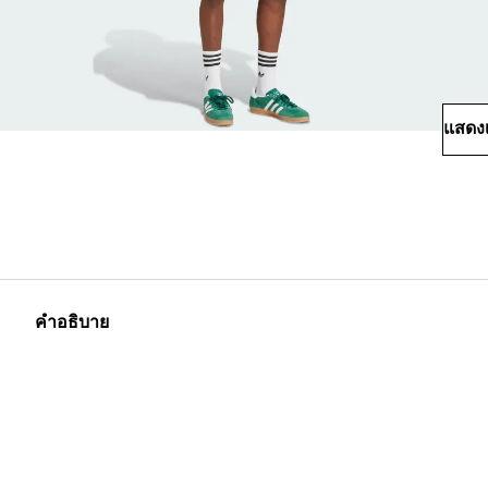
แสดงเ
คำอธิบาย