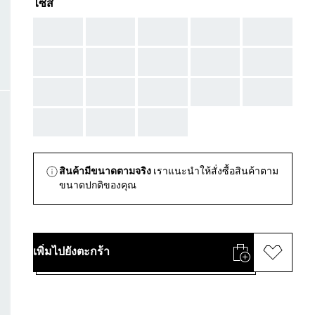
ไซส์
AAA
AAA
AAA
AAA
AAA
AAA
AAA
AAA
AAA
AAA
AAA
AAA
AAA
AAA
AAA
AAA
AAA
AAA
สินค้ามีขนาดตามจริง
เราแนะนำให้สั่งซื้อสินค้าตาม
ขนาดปกติของคุณ
เพิ่มไปยังตะกร้า