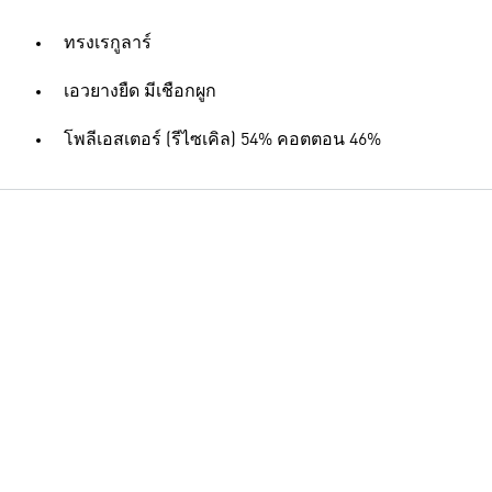
ทรงเรกูลาร์
เอวยางยืด มีเชือกผูก
โพลีเอสเตอร์ (รีไซเคิล) 54% คอตตอน 46%