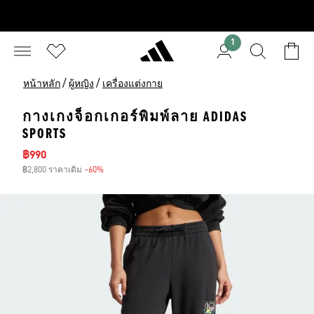
1
/
/
หน้าหลัก
ผู้หญิง
เครื่องแต่งกาย
กางเกงจ็อกเกอร์พิมพ์ลาย ADIDAS
SPORTS
ราคาลด
฿990
฿2,800 ราคาเดิม
-60%
ส่วนลด