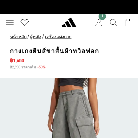
1
/
/
หน้าหลัก
ผู้หญิง
เครื่องแต่งกาย
กางเกงยีนส์ขาสั้นผ้าทวิลฟอก
ราคาลด
฿1,450
฿2,900 ราคาเดิม
-50%
ส่วนลด