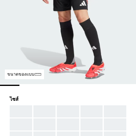
ขนาดของแบบ
ไซส์
AAA
AAA
AAA
AAA
AAA
AAA
AAA
AAA
AAA
AAA