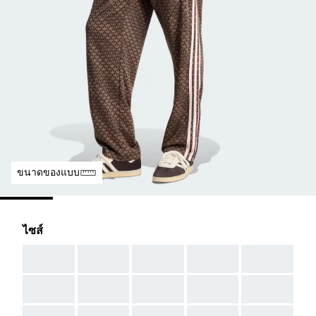
ขนาดของแบบ
ไซส์
AAA
AAA
AAA
AAA
AAA
AAA
AAA
AAA
AAA
AAA