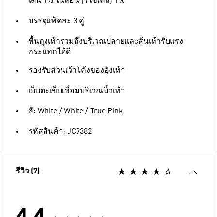
เตน 1% ไนลอน (รีไซเคิล) 1%
บรรจุแพ็คละ 3 คู่
พื้นถุงเท้ารวมถึงบริเวณปลายและส้นเท้ารับแรง
กระแทกได้ดี
รองรับส่วนเว้าโค้งของอุ้งเท้า
เย็บตะเข็บเชื่อมบริเวณนิ้วเท้า
สี: White / White / True Pink
รหัสสินค้า: JC9382
รีวิว (7)
4.4