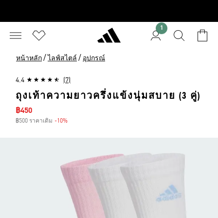
1
/
/
หน้าหลัก
ไลฟ์สไตล์
อุปกรณ์
4.4
(7)
ถุงเท้าความยาวครึ่งแข้งนุ่มสบาย (3 คู่)
ราคาลด
฿450
฿500 ราคาเดิม
-10%
ส่วนลด