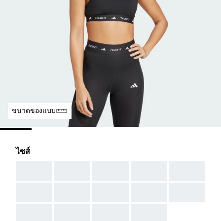
ขนาดของแบบ
ไซส์
AAA
AAA
AAA
AAA
AAA
AAA
AAA
AAA
AAA
AAA
AAA
AAA
AAA
AAA