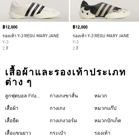
Price
฿12,000
Price
฿12,000
รองเท้า Y-3 REGU MARY JANE
รองเท้า Y-3 REGU MARY JANE
Y-3
Y-3
2 สี
2 สี
เสื้อผ้าและรองเท้าประเภท
ต่าง ๆ
ลูกฟุตบอล Fifa
กางเกงขาสั้น
หมวก
World Cup 26™
เสื้อผ้า
กางเกง
หมวกแก๊ป
เสื้อยืด
กางเกงวอร์ม
หมวกบักเก็ต
เสื้อแขนยาว
กระเป๋า
รองเท้า