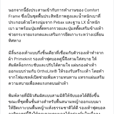
นอกจากนี้ยังประสานเข้ากับการทำงานของ Comfort
Frame ซึ่งเป็นชุดพื้นประสิทธิภาพสูงและน้ำหนักเบาที่
ประกอบด้วยโครงนุ่มจาก Pebax และฐาน LX น้ำหนัก
เบา มาพร้อมปุ่มสตั๊ดทรงกรวยและปุ่มสตั๊ดเสริมข้างเท้า
ช่วยกระจายแรงกดและเสริมการยึดเกาะระหว่างเปลี่ยน
ทิศทาง
มีลิ้นรองเท้าแบบกึ่งชิ้นเดียวที่เชื่อมกับตัวรองเท้าทำจาก
ผ้า Primeknit รองเท้าฟุตบอลคู่นี้จึงสวมใส่สบาย ให้
สัมผัสล็อกกระชับและปรับได้ตามใจ แผ่นรองฝ่าเท้า
ออกแบบร่วมกับ OrthoLite® ให้รองรับสรีระเท้า โดยทำ
จากโฟมเซลล์เปิดช่วยเพิ่มความทนทาน แทรกแผ่นเสริม
ความสบายเพื่อลดแรงกดบนฝ่าเท้า
พิมพ์ลายที่มีผิวสัมผัสแบบสามมิติให้จับบอลได้ดียิ่งขึ้น
ขณะที่ชุดพื้นชั้นล่างสำหรับพื้นสนามหญ้าออกแบบมา
ให้ยึดเกาะบนพื้นหญ้าแห้งธรรมชาติได้ดี รองเท้าฟุตบอล