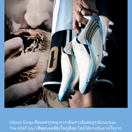
Último Tango คือบทสรุปของการเดินทางอันสมบูรณ์แบบของ
The GOAT บนเวทีฟุตบอลที่ยิ่งใหญ่ที่สุด โดยได้แรงบันดาลใจจาก