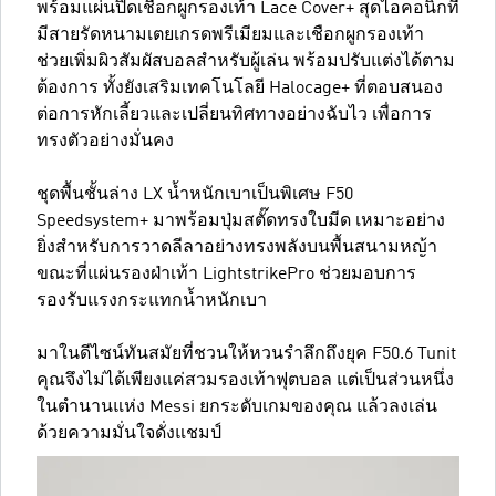
พร้อมแผ่นปิดเชือกผูกรองเท้า Lace Cover+ สุดไอคอนิกที่
มีสายรัดหนามเตยเกรดพรีเมียมและเชือกผูกรองเท้า
ช่วยเพิ่มผิวสัมผัสบอลสำหรับผู้เล่น พร้อมปรับแต่งได้ตาม
ต้องการ ทั้งยังเสริมเทคโนโลยี Halocage+ ที่ตอบสนอง
ต่อการหักเลี้ยวและเปลี่ยนทิศทางอย่างฉับไว เพื่อการ
ทรงตัวอย่างมั่นคง
ชุดพื้นชั้นล่าง LX น้ำหนักเบาเป็นพิเศษ F50
Speedsystem+ มาพร้อมปุ่มสตั๊ดทรงใบมีด เหมาะอย่าง
ยิ่งสำหรับการวาดลีลาอย่างทรงพลังบนพื้นสนามหญ้า
ขณะที่แผ่นรองฝ่าเท้า LightstrikePro ช่วยมอบการ
รองรับแรงกระแทกน้ำหนักเบา
มาในดีไซน์ทันสมัยที่ชวนให้หวนรำลึกถึงยุค F50.6 Tunit
คุณจึงไม่ได้เพียงแค่สวมรองเท้าฟุตบอล แต่เป็นส่วนหนึ่ง
ในตำนานแห่ง Messi ยกระดับเกมของคุณ แล้วลงเล่น
ด้วยความมั่นใจดั่งแชมป์