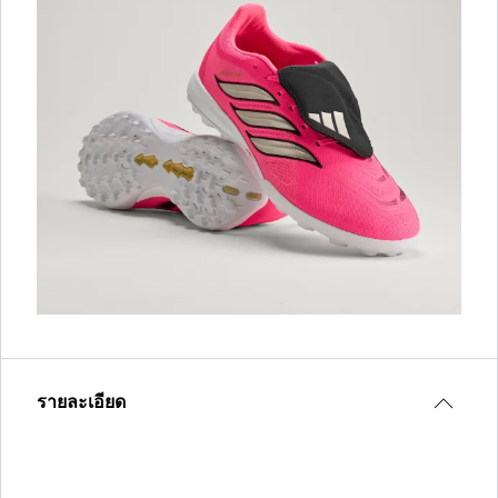
รายละเอียด