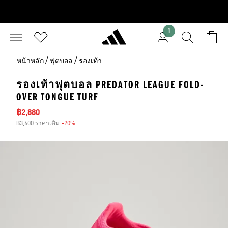
1
/
/
หน้าหลัก
ฟุตบอล
รองเท้า
รองเท้าฟุตบอล PREDATOR LEAGUE FOLD-
OVER TONGUE TURF
ราคาลด
฿2,880
฿3,600 ราคาเดิม
-20%
ส่วนลด