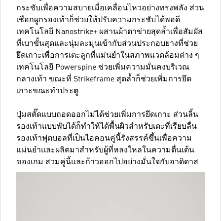
กระชับเพื่อความสบายเมื่อเคลื่อนไหวอย่างทรงพลัง ส่วน
เชือกผูกรองเท้าก็ช่วยให้ปรับความกระชับได้พอดี
เทคโนโลยี Nanostrike+ ผสานผ้าตาข่ายสุดล้ำเพื่อสัมผัส
ที่เบาขั้นสุดและนุ่มละมุนเข้ากับส่วนประกอบยางที่ช่วย
ยึดเกาะเพื่อการเตะลูกที่แม่นยำในสภาพแวดล้อมต่าง ๆ
เทคโนโลยี Powerspine ช่วยเพิ่มความมั่นคงบริเวณ
กลางเท้า ขณะที่ Strikeframe สุดล้ำก็ช่วยเพิ่มการยึด
เกาะขณะทำประตู
ปุ่มสตั๊ดแบบถอดออกไม่ได้ช่วยเพิ่มการยึดเกาะ ส่วนลิ้น
รองเท้าแบบพับได้ก็ทำให้ได้พื้นผิวสำหรับเตะที่เรียบลื่น
รองเท้าฟุตบอลที่เป็นไอคอนคู่นี้รังสรรค์ขึ้นเพื่อความ
แม่นยำและผลิตมาสำหรับผู้ที่หลงใหลในความตื่นเต้น
ของเกม สวมคู่นี้และก้าวออกไปอย่างมั่นใจกับอาดิดาส