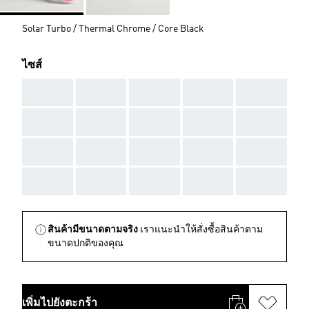
Solar Turbo / Thermal Chrome / Core Black
ไซส์
AAA
AAA
AAA
AAA
AAA
AAA
AAA
AAA
AAA
AAA
AAA
AAA
AAA
AAA
AAA
AAA
AAA
AAA
AAA
AAA
สินค้ามีขนาดตามจริง
เราแนะนำให้สั่งซื้อสินค้าตาม
ขนาดปกติของคุณ
เพิ่มไปยังตะกร้า