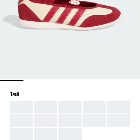
ไซส์
AAA
AAA
AAA
AAA
AAA
AAA
AAA
AAA
AAA
AAA
AAA
AAA
AAA