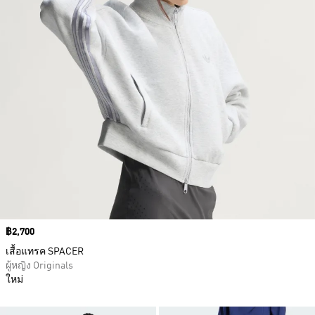
Price
฿2,700
เสื้อแทรค SPACER
ผู้หญิง Originals
ใหม่