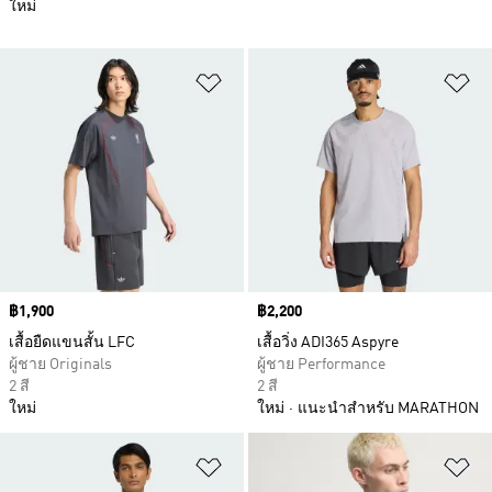
ใหม่
เพิ่มไปยังรายการสินค้าโปรด
เพ
Price
฿1,900
Price
฿2,200
เสื้อยืดแขนสั้น LFC
เสื้อวิ่ง ADI365 Aspyre
ผู้ชาย Originals
ผู้ชาย Performance
2 สี
2 สี
ใหม่
ใหม่
แนะนำสำหรับ MARATHON
เพิ่มไปยังรายการสินค้าโปรด
เพ