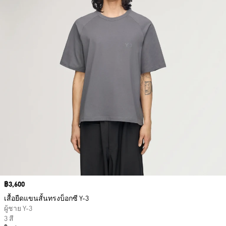
Price
฿3,600
เสื้อยืดแขนสั้นทรงบ็อกซี Y-3
ผู้ชาย Y-3
3 สี