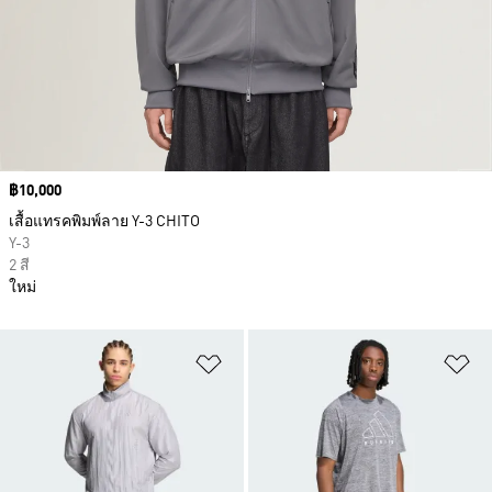
Price
฿10,000
เสื้อแทรคพิมพ์ลาย Y-3 CHITO
Y-3
2 สี
ใหม่
เพิ่มไปยังรายการสินค้าโปรด
เพ