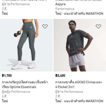
ผู้ชาย Performance
Aspyre
2 สี
Performance
ใหม่
ใหม่
แนะนำสำหรับ MARATHON
เพิ่มไปยังรายการสินค้าโปรด
เพ
Price
฿1,700
Price
฿2,400
กางเกงรัดรูปเจ็ดส่วนตะเข็บหน้า
กางเกงขาสั้น ADI365 Climacool+
เรียบ Optime Essentials
4 Pocket 2in1
ผู้หญิง Performance
ผู้ชาย Performance
6 สี
2 สี
ใหม่
ใหม่
แนะนำสำหรับ MARATHON