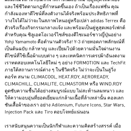
ผลิตภัณฑ์สำหรับนักกีฬาที่กำหนดเป้าหมายสูงสุดให้ตัวเอง
และใช้ชีวิตตามกฎที่กำหนดขึ้นเอง ถ้าเป็นเรื่องแฟชั่น คุณ
กำลังมองหาดีไซน์ที่ลงตัวงานได้จริงพร้อมประสิทธิภาพที่
วางใจได้ไม่ว่าจะในสภาพไหนอยู่หรือเปล่า
adidas Terrex
คือ
ตัวจริงเรื่องกิจกรรมกลางแจ้ง และพร้อมเป็นคู่หูสุดเพอร์เฟกต์
สำหรับคุณ ซิลูเอตโอเวอร์ไซส์ของดีไซเนอร์ชาวญี่ปุ่นอย่าง
Yohji Yamamoto คือตำนานตัวจริง!
Y-3
ถ่ายทอดภาพลักษณ์ที่
เป็นต้นฉบับ กล้าหาญ และเปี่ยมไปด้วยความมั่นใจผ่านงาน
ดีไซน์ที่ใช้เนื้อผ้าแบบต่าง ๆ และเทคนิคการเดรปผ้าอันงดงาม
เราทดสอบเทคโนโลยีใหม่ ๆ อย่าง FORMOTION และ TechFit
ภายใต้สถานการณ์ต่าง ๆ ในชีวิตจริง ไม่ว่าจะเป็นในลู่วิ่ง
คอร์ท สนาม CLIMACOOL, HEAT.RDY, AEROREADY,
CLIMACHILL, CLIMALITE, CLIMASTORM หรือ WIND.RDY
ดูดซับความชื้นได้อย่างสมบูรณ์แบบ ไม่สะท้านลมหนาว และ
ให้ความอบอุ่นที่ยอดเยี่ยมแก่กล้ามเนื้อที่ล้าเหล่านั้น คอลเลก
ชันเสื้อผ้าของเรา อย่าง Adilenium, Future Icons, Star Wars,
Injection Pack และ Tiro ตอบโจทย์แน่นอน
เราสนับสนุนความเป็นนักกีฬาและความคิดสร้างสรรค์ เมื่อ