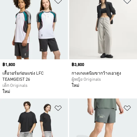
Price
฿1,800
Price
฿3,800
เสื้อวอร์มก่อนแข่ง LFC
กางเกงเดนิมขากว้างเอวสูง
TEAMGEIST 26
ผู้หญิง Originals
เด็ก Originals
ใหม่
ใหม่
เพิ่มไปยังรายการสินค้าโปรด
เพ