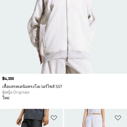
Price
฿4,300
เสื้อแทรคเดนิมทรงโอเวอร์ไซส์ SST
ผู้หญิง Originals
ใหม่
เพิ่มไปยังรายการสินค้าโปรด
เพ