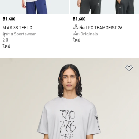
Price
฿1,400
Price
฿1,600
M AK 3S TEE LO
เสื้อยืด LFC TEAMGEIST 26
ผู้ชาย Sportswear
เด็ก Originals
2 สี
ใหม่
ใหม่
เพ