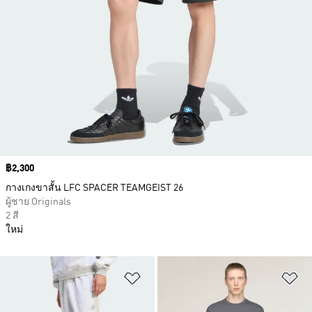
Price
฿2,300
กางเกงขาสั้น LFC SPACER TEAMGEIST 26
ผู้ชาย Originals
2 สี
ใหม่
เพิ่มไปยังรายการสินค้าโปรด
เพ