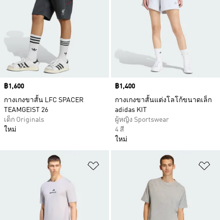
Price
฿1,600
Price
฿1,400
กางเกงขาสั้น LFC SPACER
กางเกงขาสั้นแต่งโลโก้ขนาดเล็ก
TEAMGEIST 26
adidas KIT
เด็ก Originals
ผู้หญิง Sportswear
ใหม่
4 สี
ใหม่
เพิ่มไปยังรายการสินค้าโปรด
เพ