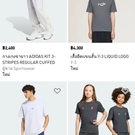
Price
฿2,400
Price
฿4,300
กางเกงขายาว ADIDAS KIT 3-
เสื้อยืดแขนสั้น Y-3 LIQUID LOGO
STRIPES REGULAR CUFFED
Y-3
ผู้ชาย Sportswear
ใหม่
ใหม่
เพิ่มไปยังรายการสินค้าโปรด
เพ