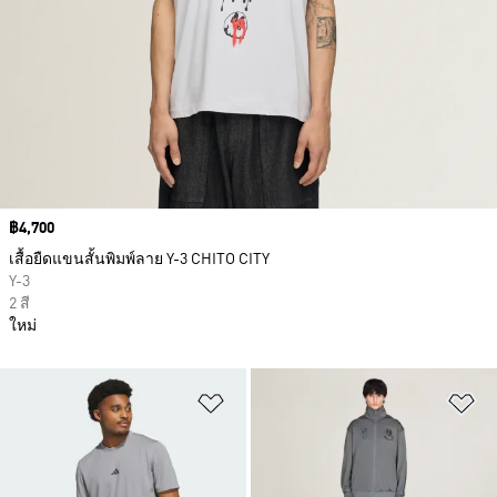
Price
฿4,700
เสื้อยืดแขนสั้นพิมพ์ลาย Y-3 CHITO CITY
Y-3
2 สี
ใหม่
เพิ่มไปยังรายการสินค้าโปรด
เพ