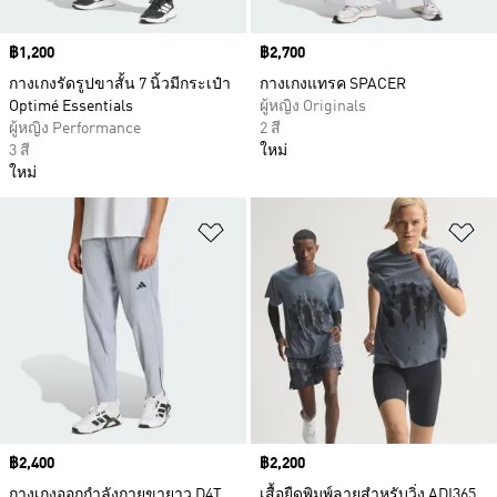
Price
฿1,200
Price
฿2,700
กางเกงรัดรูปขาสั้น 7 นิ้วมีกระเป๋า
กางเกงแทรค SPACER
Optimé Essentials
ผู้หญิง Originals
ผู้หญิง Performance
2 สี
3 สี
ใหม่
ใหม่
เพิ่มไปยังรายการสินค้าโปรด
เพ
Price
฿2,400
Price
฿2,200
กางเกงออกกำลังกายขายาว D4T
เสื้อยืดพิมพ์ลายสำหรับวิ่ง ADI365