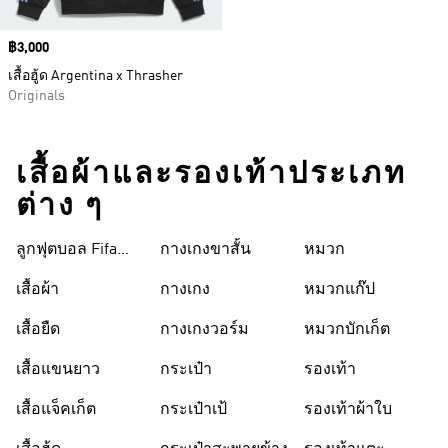
Price
฿3,000
เสื้อฮู้ด Argentina x Thrasher
Originals
เสื้อผ้าและรองเท้าประเภท
ต่าง ๆ
ลูกฟุตบอล Fifa
กางเกงขาสั้น
หมวก
World Cup 26™
เสื้อผ้า
กางเกง
หมวกแก๊ป
เสื้อยืด
กางเกงวอร์ม
หมวกบักเก็ต
เสื้อแขนยาว
กระเป๋า
รองเท้า
เสื้อแจ็คเก็ต
กระเป๋าเป้
รองเท้าผ้าใบ