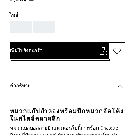
ไซส์
AAA
AAA
เพิ่มไปยังตะกร้า
คำอธิบาย
หมวกแก๊ปลำลองพร้อมปีกหมวกอัดโค้ง
ในสไตล์คลาสสิก
หมวกเบสบอลลายปักแนวนอนใบนี้มาพร้อม Chalotte