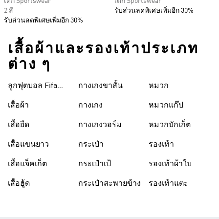
เด็ก Sportswear
เด็ก Sportswear
2 สี
รับส่วนลดพิเศษเพิ่มอีก 30%
รับส่วนลดพิเศษเพิ่มอีก 30%
เสื้อผ้าและรองเท้าประเภท
ต่าง ๆ
ลูกฟุตบอล Fifa
กางเกงขาสั้น
หมวก
World Cup 26™
เสื้อผ้า
กางเกง
หมวกแก๊ป
เสื้อยืด
กางเกงวอร์ม
หมวกบักเก็ต
เสื้อแขนยาว
กระเป๋า
รองเท้า
เสื้อแจ็คเก็ต
กระเป๋าเป้
รองเท้าผ้าใบ
เสื้อฮู้ด
กระเป๋าสะพายข้าง
รองเท้าแตะ