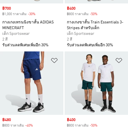
Sale price
฿700
Sale price
฿400
฿1,000 ราคาเดิม
-30%
Discount
฿800 ราคาเดิม
-50%
Discount
กางเกงเทรนนิงขาสั้น ADIDAS
กางเกงขาสั้น Train Essentials 3-
MINECRAFT
Stripes สำหรับเด็ก
เด็ก Sportswear
เด็ก Sportswear
2 สี
2 สี
รับส่วนลดพิเศษเพิ่มอีก 30%
รับส่วนลดพิเศษเพิ่มอีก 30%
เพิ่มไปยังรายการสินค้าโปรด
เพ
Sale price
฿480
Sale price
฿400
฿800 ราคาเดิม
-40%
Discount
฿800 ราคาเดิม
-50%
Discount