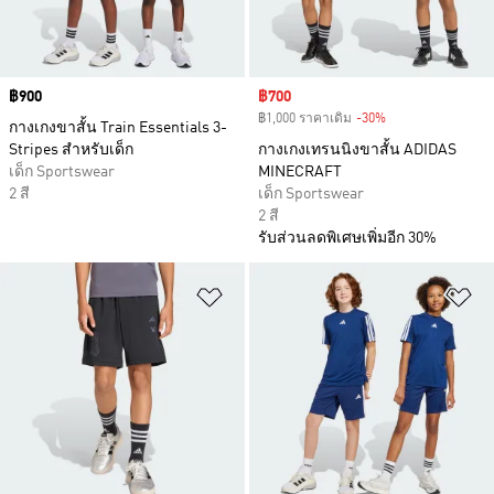
Price
฿900
Sale price
฿700
฿1,000 ราคาเดิม
-30%
Discount
กางเกงขาสั้น Train Essentials 3-
Stripes สำหรับเด็ก
กางเกงเทรนนิงขาสั้น ADIDAS
เด็ก Sportswear
MINECRAFT
2 สี
เด็ก Sportswear
2 สี
รับส่วนลดพิเศษเพิ่มอีก 30%
เพิ่มไปยังรายการสินค้าโปรด
เพ