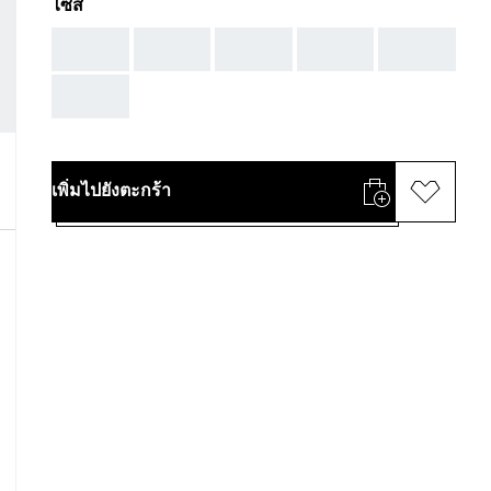
ไซส์
AAA
AAA
AAA
AAA
AAA
AAA
เพิ่มไปยังตะกร้า