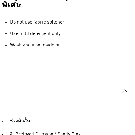
พิเศษ
Do not use fabric softener
Use mild detergent only
Wash and iron inside out
ช่วงตัวสั้น
สี: Preloved Crimson / Sandy Pink