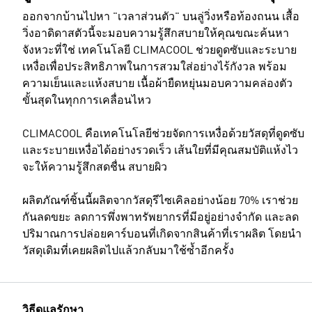
ออกจากบ้านไปหา "เวลาส่วนตัว" บนลู่วิ่งหรือท้องถนน เสื้อ
วิ่งอาดิดาสตัวนี้จะมอบความรู้สึกสบายให้คุณขณะค้นหา
จังหวะที่ใช่ เทคโนโลยี CLIMACOOL ช่วยดูดซับและระบาย
เหงื่อเพื่อประสิทธิภาพในการสวมใส่อย่างไร้กังวล พร้อม
ความเย็นและแห้งสบาย เนื้อผ้ายืดหยุ่นมอบความคล่องตัว
ขั้นสุดในทุกการเคลื่อนไหว
CLIMACOOL คือเทคโนโลยีช่วยจัดการเหงื่อด้วยวัสดุที่ดูดซับ
และระบายเหงื่อได้อย่างรวดเร็ว เส้นใยที่มีคุณสมบัติแห้งไว
จะให้ความรู้สึกสดชื่น สบายผิว
ผลิตภัณฑ์ชิ้นนี้ผลิตจากวัสดุรีไซเคิลอย่างน้อย 70% เราช่วย
กันลดขยะ ลดการพึ่งพาทรัพยากรที่มีอยู่อย่างจำกัด และลด
ปริมาณการปล่อยคาร์บอนที่เกิดจากสินค้าที่เราผลิต โดยนำ
วัสดุเดิมที่เคยผลิตไปแล้วกลับมาใช้ซ้ำอีกครั้ง
วิธีดูแลรักษา