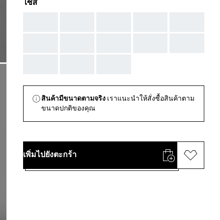
ไซส์
AAA
AAA
AAA
AAA
AAA
AAA
AAA
AAA
AAA
AAA
AAA
AAA
AAA
สินค้ามีขนาดตามจริง
เราแนะนำให้สั่งซื้อสินค้าตาม
ขนาดปกติของคุณ
เพิ่มไปยังตะกร้า