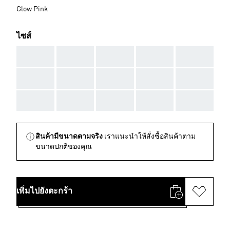
Glow Pink
ไซส์
AAA
AAA
AAA
AAA
AAA
AAA
AAA
AAA
AAA
AAA
AAA
AAA
AAA
AAA
AAA
สินค้ามีขนาดตามจริง
เราแนะนำให้สั่งซื้อสินค้าตาม
ขนาดปกติของคุณ
เพิ่มไปยังตะกร้า