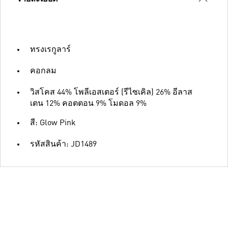
ทรงเรกูลาร์
คอกลม
วิสโคส 44% โพลีเอสเตอร์ (รีไซเคิล) 26% อีลาส
เตน 12% คอตตอน 9% โมดอล 9%
สี: Glow Pink
รหัสสินค้า: JD1489