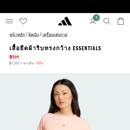
1
/
/
หน้าหลัก
ผู้หญิง
เครื่องแต่งกาย
เสื้อยืดผ้าริบทรงกว้าง ESSENTIALS
ราคาลด
฿599
฿1,300 ราคาเดิม
-50%
ส่วนลด