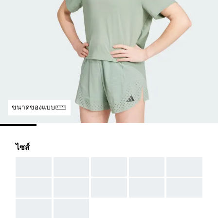
ขนาดของแบบ
ไซส์
AAA
AAA
AAA
AAA
AAA
AAA
AAA
AAA
AAA
AAA
AAA
AAA