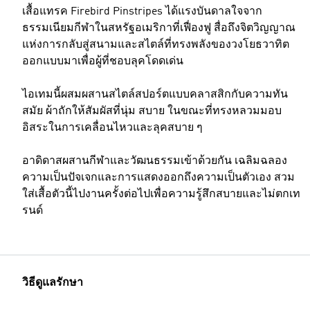
เสื้อแทรค Firebird Pinstripes ได้แรงบันดาลใจจาก
ธรรมเนียมกีฬาในสหรัฐอเมริกาที่เฟื่องฟู สื่อถึงจิตวิญญาณ
แห่งการกลับสู่สนามและสไตล์ที่ทรงพลังของวงโยธวาทิต
ออกแบบมาเพื่อผู้ที่ชอบลุคโดดเด่น
ไอเทมนี้ผสมผสานสไตล์สปอร์ตแบบคลาสสิกกับความทัน
สมัย ​​ผ้าถักให้สัมผัสที่นุ่ม สบาย ในขณะที่ทรงหลวมมอบ
อิสระในการเคลื่อนไหวและลุคสบาย ๆ
อาดิดาสผสานกีฬาและวัฒนธรรมเข้าด้วยกัน เฉลิมฉลอง
ความเป็นปัจเจกและการแสดงออกถึงความเป็นตัวเอง สวม
ใส่เสื้อตัวนี้ไปงานครั้งต่อไปเพื่อความรู้สึกสบายและไม่ตกเท
รนด์
วิธีดูแลรักษา