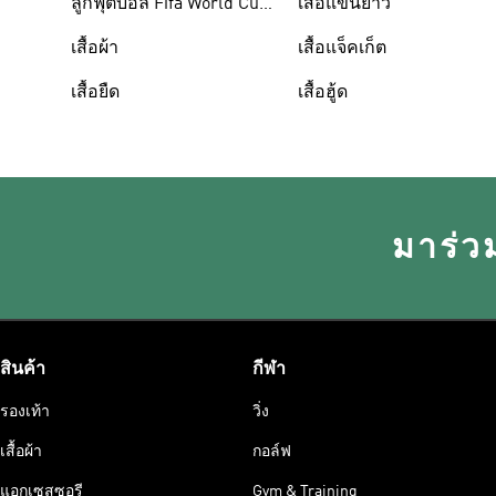
ลูกฟุตบอล Fifa World Cup
เสื้อแขนยาว
26™
เสื้อผ้า
เสื้อแจ็คเก็ต
เสื้อยืด
เสื้อฮู้ด
มาร่ว
สินค้า
กีฬา
รองเท้า
วิ่ง
เสื้อผ้า
กอล์ฟ
แอกเซสซอรี
Gym & Training