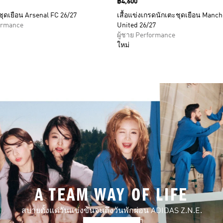
Price
฿4,600
ชุดเยือน Arsenal FC 26/27
เสื้อแข่งเกรดนักเตะชุดเยือน Manch
formance
United 26/27
ผู้ชาย Performance
ใหม่
A TEAM WAY OF LIFE
สบายตั้งแต่วันแข่งขันจนถึงวันพักผ่อน ADIDAS Z.N.E.