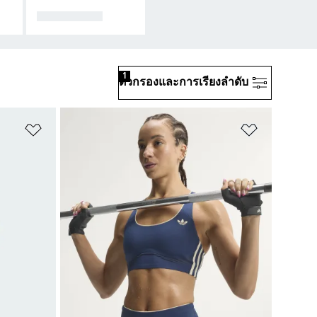
แอกเซสซอรี
1
ตัวกรองและการเรียงลําดับ
เพิ่มไปยังรายการสินค้าโปรด
เพิ่มไปยัง