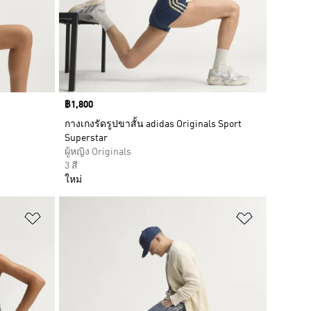
Price
฿1,800
กางเกงรัดรูปขาสั้น adidas Originals Sport
Superstar
ผู้หญิง Originals
3 สี
ใหม่
เพิ่มไปยังรายการสินค้าโปรด
เพิ่มไปยัง