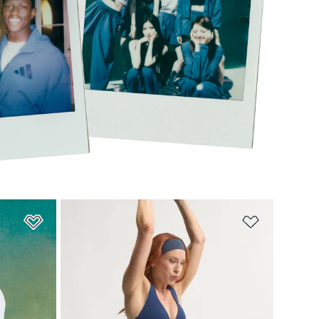
เพิ่มไปยังรายการสินค้าโปรด
เพิ่มไปยัง