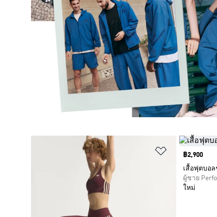
เพิ่มไปยังราย
Price
฿2,900
เสื้อฟุตบอล
ผู้ชาย Per
ใหม่