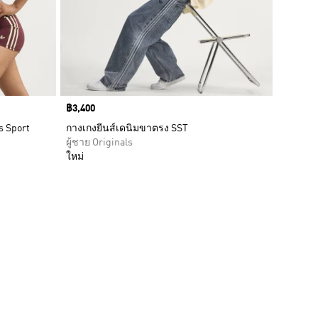
Price
฿3,400
s Sport
กางเกงยีนส์เดนิมขาตรง SST
ผู้ชาย Originals
ใหม่