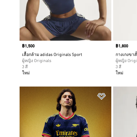
Price
฿1,500
Price
฿1,800
เสื้อกล้าม adidas Originals Sport
กางเกงขาสั้
ผู้หญิง Originals
ผู้หญิง Orig
3 สี
3 สี
ใหม่
ใหม่
เพิ่มไปยังราย