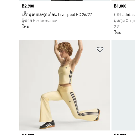
Price
฿2,900
Price
฿1,800
เสื้อฟุตบอลชุดเยือน Liverpool FC 26/27
บรา adidas 
ผู้ชาย Performance
ผู้หญิง Orig
ใหม่
2 สี
ใหม่
เพิ่มไปยังราย