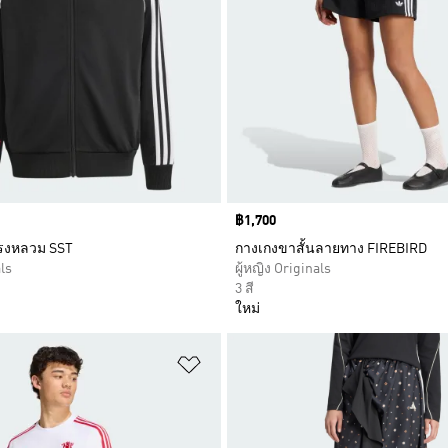
Price
฿1,700
ทรงหลวม SST
กางเกงขาสั้นลายทาง FIREBIRD
ls
ผู้หญิง Originals
3 สี
ใหม่
การสินค้าโปรด
เพิ่มไปยังรายการสินค้าโปรด