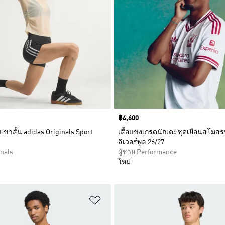
Price
฿4,600
ปขาสั้น adidas Originals Sport
เสื้อแข่งเกรดนักเตะชุดเยือนสโมส
ลิเวอร์พูล 26/27
inals
ผู้ชาย Performance
ใหม่
การสินค้าโปรด
เพิ่มไปยังรายการสินค้าโปรด