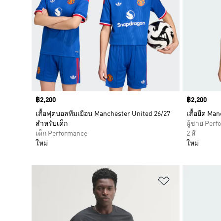
Price
฿2,200
Price
฿2,200
เสื้อฟุตบอลทีมเยือน Manchester United 26/27
เสื้อยืด Ma
สำหรับเด็ก
ผู้ชาย Per
เด็ก Performance
2 สี
ใหม่
ใหม่
เพิ่มไปยังราย