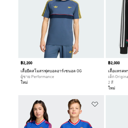
Price
฿2,200
Price
฿2,000
เสื้อยืดสโมสรฟุตบอลอาร์เซนอล OG
เสื้อแทรค
ผู้ชาย Performance
เด็ก Origina
ใหม่
2 สี
ใหม่
เพิ่มไปยังราย