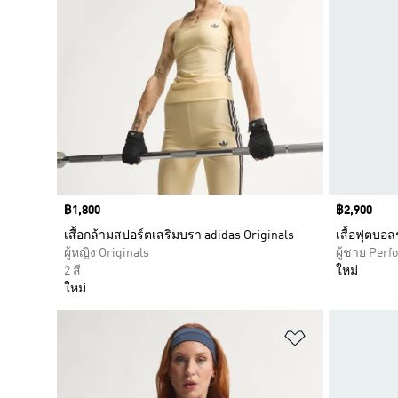
Price
฿1,800
Price
฿2,900
เสื้อกล้ามสปอร์ตเสริมบรา adidas Originals
เสื้อฟุตบอล
ผู้หญิง Originals
ผู้ชาย Per
2 สี
ใหม่
ใหม่
เพิ่มไปยังราย