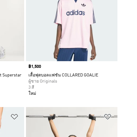
Price
฿1,500
rt Superstar
เสื้อฟุตบอลแฟชัน COLLARED GOALIE
ผู้ชาย Originals
3 สี
ใหม่
เพิ่มไปยังรายการสินค้าโปรด
เพิ่มไปยัง