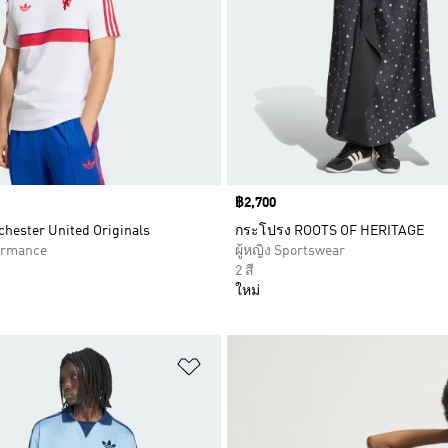
Price
฿2,700
nchester United Originals
กระโปรง ROOTS OF HERITAGE
formance
ผู้หญิง Sportswear
2 สี
ใหม่
การสินค้าโปรด
เพิ่มไปยังรายการสินค้าโปรด