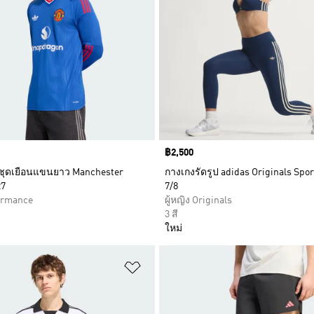
Price
฿2,500
ลชุดเยือนแขนยาว Manchester
กางเกงรัดรูป adidas Originals Spo
27
7/8
formance
ผู้หญิง Originals
3 สี
ใหม่
การสินค้าโปรด
เพิ่มไปยังรายการสินค้าโปรด