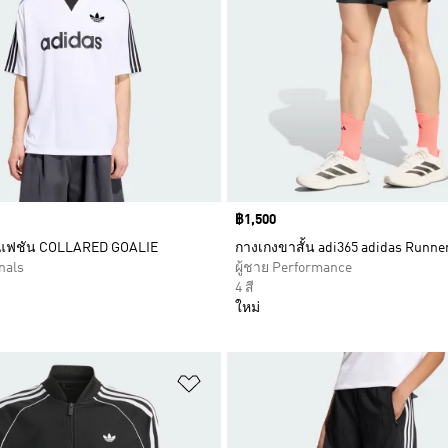
Price
฿1,500
อลแฟชัน COLLARED GOALIE
กางเกงขาสั้น adi365 adidas Runne
nals
ผู้ชาย Performance
4 สี
ใหม่
การสินค้าโปรด
เพิ่มไปยังรายการสินค้าโปรด