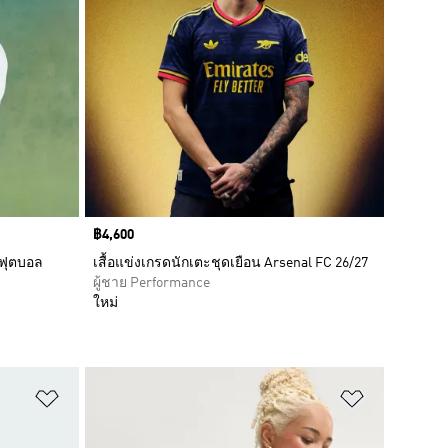
Price
฿4,600
รฟุตบอล
เสื้อแข่งเกรดนักเตะชุดเยือน Arsenal FC 26/27
ผู้ชาย Performance
ใหม่
เพิ่มไปยังรายการสินค้าโปรด
เพิ่มไปยัง