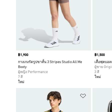
Price
฿1,900
Price
฿1,500
กางเกงรัดรูปขาสั้น 3 Stripes Studio All Me
เสื้อฟุตบ
Booty
ผู้ชาย Origi
ผู้หญิง Performance
3 สี
7 สี
ใหม่
ใหม่
เพิ่มไปยังราย