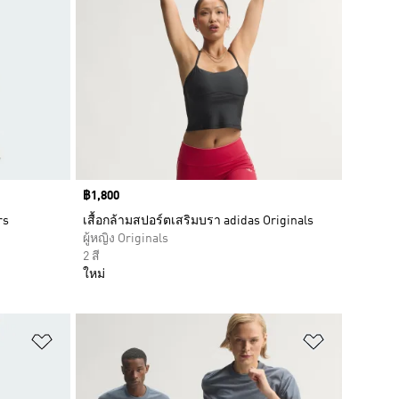
Price
฿1,800
rs
เสื้อกล้ามสปอร์ตเสริมบรา adidas Originals
ผู้หญิง Originals
2 สี
ใหม่
เพิ่มไปยังรายการสินค้าโปรด
เพิ่มไปยัง