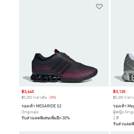
เพิ่มไปยังราย
Sale price
฿3,640
Sale price
฿3,120
฿5,200 ราคาเดิม
-30%
Discount
฿5,200 ราคาเ
รองเท้า MEGARIDE S2
รองเท้า Me
Originals
ผู้หญิง Orig
รับส่วนลดพิเศษเพิ่มอีก 30%
2 สี
รับส่วนลดพิ