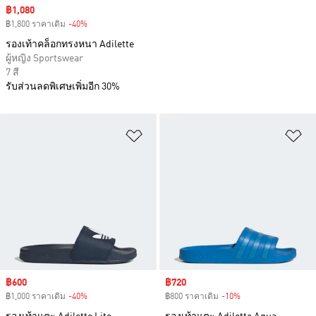
Sale price
฿1,080
฿1,800 ราคาเดิม
-40%
Discount
รองเท้าคล็อกทรงหนา Adilette
ผู้หญิง Sportswear
7 สี
รับส่วนลดพิเศษเพิ่มอีก 30%
เพิ่มไปยังรายการสินค้าโปรด
เพ
Sale price
฿600
Sale price
฿720
฿1,000 ราคาเดิม
-40%
Discount
฿800 ราคาเดิม
-10%
Discount