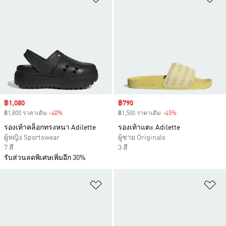
Sale price
฿1,080
Sale price
฿790
฿1,800 ราคาเดิม
-40%
Discount
฿1,500 ราคาเดิม
-45%
Discount
รองเท้าคล็อกทรงหนา Adilette
รองเท้าแตะ Adilette
ผู้หญิง Sportswear
ผู้ชาย Originals
7 สี
3 สี
รับส่วนลดพิเศษเพิ่มอีก 30%
เพิ่มไปยังรายการสินค้าโปรด
เพ