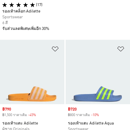
(17)
รองเท้าคล็อก Adilette
Sportswear
6 สี
รับส่วนลดพิเศษเพิ่มอีก 30%
เพิ่มไปยังรายการสินค้าโปรด
เพ
Sale price
฿790
Sale price
฿720
฿1,500 ราคาเดิม
-45%
Discount
฿800 ราคาเดิม
-10%
Discount
รองเท้าแตะ Adilette
รองเท้าแตะ Adilette Aqua
ผู้ชาย Originals
Sportswear