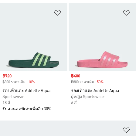
เพิ่มไปยังรายการสินค้าโปรด
เพ
Sale price
฿720
Sale price
฿400
฿800 ราคาเดิม
-10%
Discount
฿800 ราคาเดิม
-50%
Discount
รองเท้าแตะ Adilette Aqua
รองเท้าแตะ Adilette Aqua
Sportswear
ผู้หญิง Sportswear
18 สี
6 สี
รับส่วนลดพิเศษเพิ่มอีก 30%
เพ