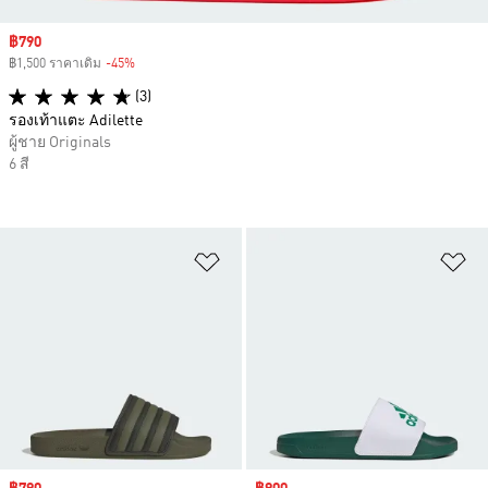
Sale price
฿790
฿1,500 ราคาเดิม
-45%
Discount
(3)
รองเท้าแตะ Adilette
ผู้ชาย Originals
6 สี
เพิ่มไปยังรายการสินค้าโปรด
เพ