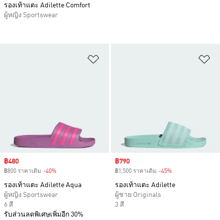
รองเท้าแตะ Adilette Comfort
ผู้หญิง Sportswear
เพิ่มไปยังรายการสินค้าโปรด
เพ
Sale price
฿480
Sale price
฿790
฿800 ราคาเดิม
-40%
Discount
฿1,500 ราคาเดิม
-45%
Discount
รองเท้าแตะ Adilette Aqua
รองเท้าแตะ Adilette
ผู้หญิง Sportswear
ผู้ชาย Originals
6 สี
3 สี
รับส่วนลดพิเศษเพิ่มอีก 30%