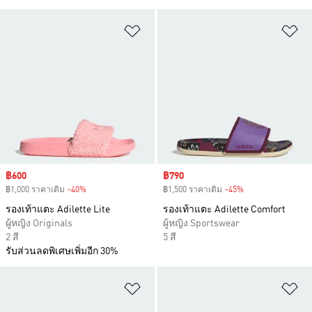
เพิ่มไปยังรายการสินค้าโปรด
เพ
Sale price
฿600
Sale price
฿790
฿1,000 ราคาเดิม
-40%
Discount
฿1,500 ราคาเดิม
-45%
Discount
รองเท้าแตะ Adilette Lite
รองเท้าแตะ Adilette Comfort
ผู้หญิง Originals
ผู้หญิง Sportswear
2 สี
5 สี
รับส่วนลดพิเศษเพิ่มอีก 30%
เพิ่มไปยังรายการสินค้าโปรด
เพ