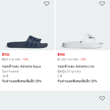
เพิ่มไปยังรายการสินค้าโปรด
เพ
Sale price
฿720
Sale price
฿900
฿800 ราคาเดิม
-10%
Discount
฿1,000 ราคาเดิม
-10%
Discount
รองเท้าแตะ Adilette Aqua
รองเท้าแตะ Adilette Lite
Sportswear
ผู้หญิง Originals
18 สี
3 สี
รับส่วนลดพิเศษเพิ่มอีก 30%
รับส่วนลดพิเศษเพิ่มอีก 30%
เพ