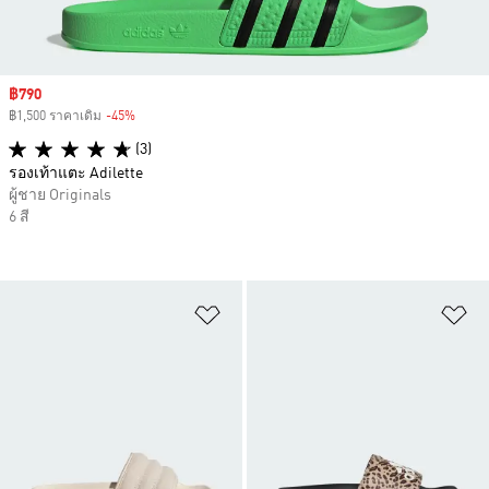
Sale price
฿790
฿1,500 ราคาเดิม
-45%
Discount
(3)
รองเท้าแตะ Adilette
ผู้ชาย Originals
6 สี
เพิ่มไปยังรายการสินค้าโปรด
เพ