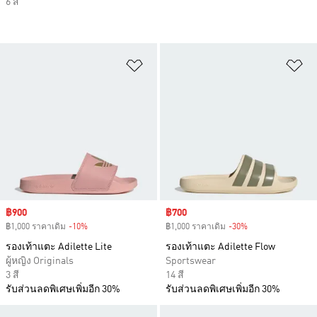
6 สี
เพิ่มไปยังรายการสินค้าโปรด
เพ
Sale price
฿900
Sale price
฿700
฿1,000 ราคาเดิม
-10%
Discount
฿1,000 ราคาเดิม
-30%
Discount
รองเท้าแตะ Adilette Lite
รองเท้าแตะ Adilette Flow
ผู้หญิง Originals
Sportswear
3 สี
14 สี
รับส่วนลดพิเศษเพิ่มอีก 30%
รับส่วนลดพิเศษเพิ่มอีก 30%