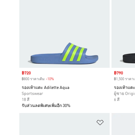
Sale price
฿720
Sale price
฿790
฿800 ราคาเดิม
-10%
Discount
฿1,500 ราคาเ
รองเท้าแตะ Adilette Aqua
รองเท้าแตะ
Sportswear
ผู้ชาย Origi
18 สี
6 สี
รับส่วนลดพิเศษเพิ่มอีก 30%
เพิ่มไปยังราย