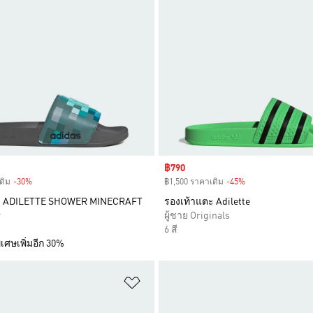
Sale price
฿790
ดิม
-30%
Discount
฿1,500 ราคาเดิม
-45%
Discount
ะ ADILETTE SHOWER MINECRAFT
รองเท้าแตะ Adilette
r
ผู้ชาย Originals
6 สี
เศษเพิ่มอีก 30%
การสินค้าโปรด
เพิ่มไปยังรายการสินค้าโปรด