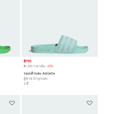
Sale price
฿790
฿1,500 ราคาเดิม
-45%
Discount
รองเท้าแตะ Adilette
ผู้ชาย Originals
3 สี
เพิ่มไปยังรายการสินค้าโปรด
เพิ่มไปยัง