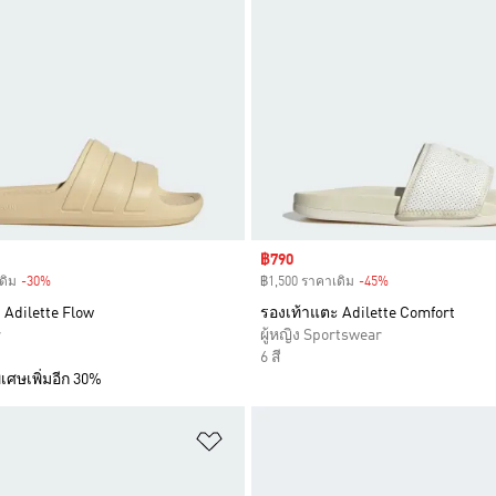
Sale price
฿790
ดิม
-30%
Discount
฿1,500 ราคาเดิม
-45%
Discount
 Adilette Flow
รองเท้าแตะ Adilette Comfort
r
ผู้หญิง Sportswear
6 สี
เศษเพิ่มอีก 30%
การสินค้าโปรด
เพิ่มไปยังรายการสินค้าโปรด