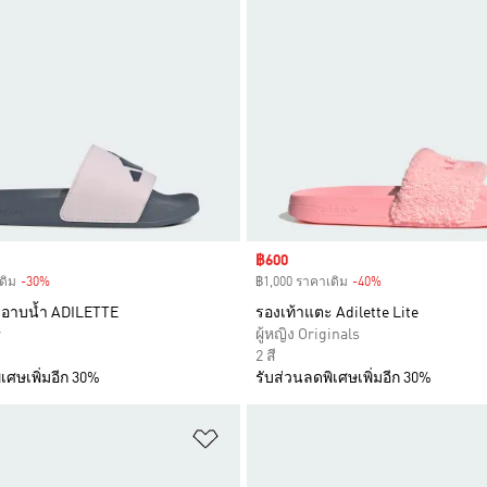
Sale price
฿600
ดิม
-30%
Discount
฿1,000 ราคาเดิม
-40%
Discount
ะอาบน้ำ ADILETTE
รองเท้าแตะ Adilette Lite
r
ผู้หญิง Originals
2 สี
เศษเพิ่มอีก 30%
รับส่วนลดพิเศษเพิ่มอีก 30%
การสินค้าโปรด
เพิ่มไปยังรายการสินค้าโปรด