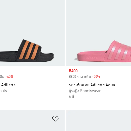
Sale price
฿400
ดิม
-45%
Discount
฿800 ราคาเดิม
-50%
Discount
 Adilette
รองเท้าแตะ Adilette Aqua
nals
ผู้หญิง Sportswear
6 สี
การสินค้าโปรด
เพิ่มไปยังรายการสินค้าโปรด