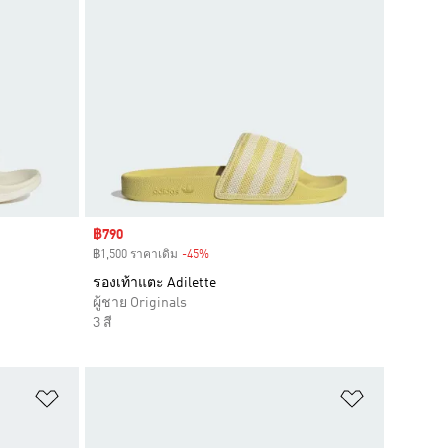
Sale price
฿790
฿1,500 ราคาเดิม
-45%
Discount
รองเท้าแตะ Adilette
ผู้ชาย Originals
3 สี
เพิ่มไปยังรายการสินค้าโปรด
เพิ่มไปยัง