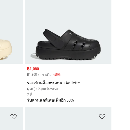
Sale price
฿1,080
฿1,800 ราคาเดิม
-40%
Discount
รองเท้าคล็อกทรงหนา Adilette
ผู้หญิง Sportswear
7 สี
รับส่วนลดพิเศษเพิ่มอีก 30%
เพิ่มไปยังรายการสินค้าโปรด
เพิ่มไปยัง