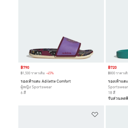
Sale price
฿790
Sale price
฿720
฿1,500 ราคาเดิม
-45%
Discount
฿800 ราคาเดิ
รองเท้าแตะ Adilette Comfort
รองเท้าแตะ
ผู้หญิง Sportswear
Sportswea
6 สี
18 สี
รับส่วนลดพิ
เพิ่มไปยังราย