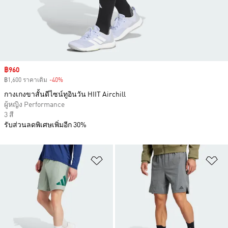
Sale price
฿960
฿1,600 ราคาเดิม
-40%
Discount
กางเกงขาสั้นดีไซน์ทูอินวัน HIIT Airchill
ผู้หญิง Performance
3 สี
รับส่วนลดพิเศษเพิ่มอีก 30%
เพิ่มไปยังรายการสินค้าโปรด
เพ