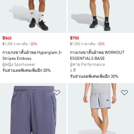
Sale price
฿840
Sale price
฿700
฿1,200 ราคาเดิม
-30%
Discount
฿1,000 ราคาเดิม
-30%
Discount
กางเกงขาสั้นผ้าทอ Hyperglam 3-
กางเกงขาสั้นผ้าทอ WORKOUT
Stripes Emboss
ESSENTIALS BASE
ผู้หญิง Sportswear
ผู้ชาย Performance
รับส่วนลดพิเศษเพิ่มอีก 30%
6 สี
รับส่วนลดพิเศษเพิ่มอีก 30%
เพิ่มไปยังรายการสินค้าโปรด
เพ