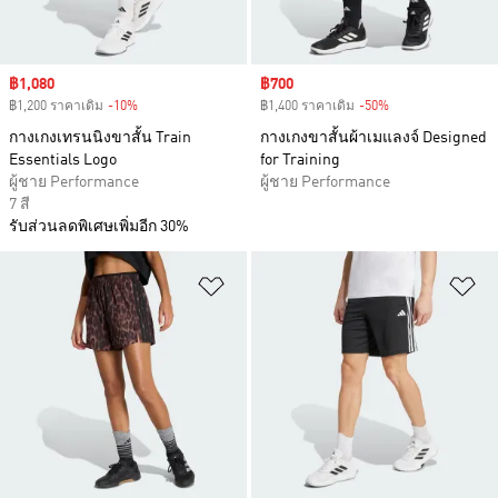
Sale price
฿1,080
Sale price
฿700
฿1,200 ราคาเดิม
-10%
Discount
฿1,400 ราคาเดิม
-50%
Discount
กางเกงเทรนนิงขาสั้น Train
กางเกงขาสั้นผ้าเมแลงจ์ Designed
Essentials Logo
for Training
ผู้ชาย Performance
ผู้ชาย Performance
7 สี
รับส่วนลดพิเศษเพิ่มอีก 30%
เพิ่มไปยังรายการสินค้าโปรด
เพ