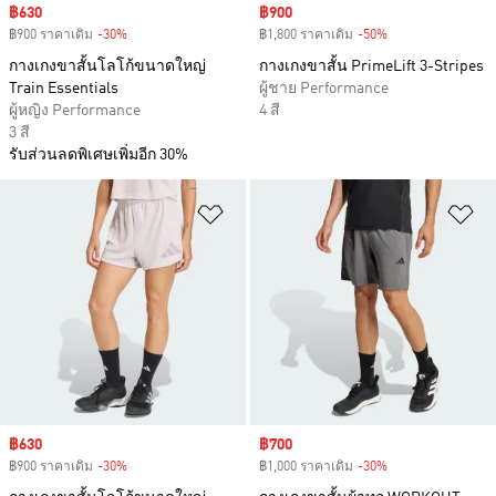
Sale price
฿630
Sale price
฿900
฿900 ราคาเดิม
-30%
Discount
฿1,800 ราคาเดิม
-50%
Discount
กางเกงขาสั้นโลโก้ขนาดใหญ่
กางเกงขาสั้น PrimeLift 3-Stripes
Train Essentials
ผู้ชาย Performance
ผู้หญิง Performance
4 สี
3 สี
รับส่วนลดพิเศษเพิ่มอีก 30%
เพิ่มไปยังรายการสินค้าโปรด
เพ
Sale price
฿630
Sale price
฿700
฿900 ราคาเดิม
-30%
Discount
฿1,000 ราคาเดิม
-30%
Discount