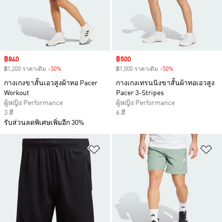
Sale price
฿840
Sale price
฿500
฿1,200 ราคาเดิม
-30%
Discount
฿1,000 ราคาเดิม
-50%
Discount
กางเกงขาสั้นเอวสูงผ้าทอ Pacer
กางเกงเทรนนิงขาสั้นผ้าทอเอวสูง
Workout
Pacer 3-Stripes
ผู้หญิง Performance
ผู้หญิง Performance
3 สี
6 สี
รับส่วนลดพิเศษเพิ่มอีก 30%
เพิ่มไปยังรายการสินค้าโปรด
เพ