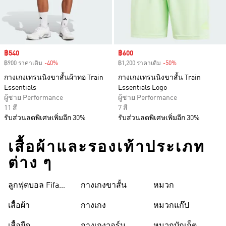
Sale price
฿540
Sale price
฿600
฿900 ราคาเดิม
-40%
Discount
฿1,200 ราคาเดิม
-50%
Discount
กางเกงเทรนนิงขาสั้นผ้าทอ Train
กางเกงเทรนนิงขาสั้น Train
Essentials
Essentials Logo
ผู้ชาย Performance
ผู้ชาย Performance
11 สี
7 สี
รับส่วนลดพิเศษเพิ่มอีก 30%
รับส่วนลดพิเศษเพิ่มอีก 30%
เสื้อผ้าและรองเท้าประเภท
ต่าง ๆ
ลูกฟุตบอล Fifa
กางเกงขาสั้น
หมวก
World Cup 26™
เสื้อผ้า
กางเกง
หมวกแก๊ป