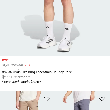
Sale price
฿720
฿1,200 ราคาเดิม
-40%
Discount
กางเกงขาสั้น Training Essentials Holiday Pack
ผู้ชาย Performance
รับส่วนลดพิเศษเพิ่มอีก 30%
เพิ่มไปยังรายการสินค้าโปรด
เพ