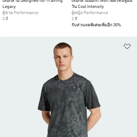
เสื้อกล้าม Designed-for-Training
เสื้อกล้ามออกกำลังกายดีไซน์ทูอิน
Legacy
วัน Cool Intensity
ผู้ชาย Performance
ผู้หญิง Performance
3 สี
2 สี
รับส่วนลดพิเศษเพิ่มอีก 30%
เพ