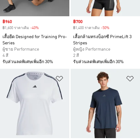
Sale price
฿960
Sale price
฿700
฿1,600 ราคาเดิม
-40%
Discount
฿1,400 ราคาเดิม
-50%
Discount
เสื้อยืด Designed for Training Pro-
เสื้อกล้ามทรงบ็อกซี PrimeLift 3
Series
Stripes
ผู้ชาย Performance
ผู้หญิง Performance
4 สี
2 สี
รับส่วนลดพิเศษเพิ่มอีก 30%
รับส่วนลดพิเศษเพิ่มอีก 30%
เพิ่มไปยังรายการสินค้าโปรด
เพ