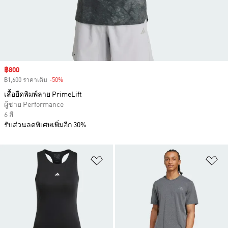
Sale price
฿800
฿1,600 ราคาเดิม
-50%
Discount
เสื้อยืดพิมพ์ลาย PrimeLift
ผู้ชาย Performance
6 สี
รับส่วนลดพิเศษเพิ่มอีก 30%
เพิ่มไปยังรายการสินค้าโปรด
เพ