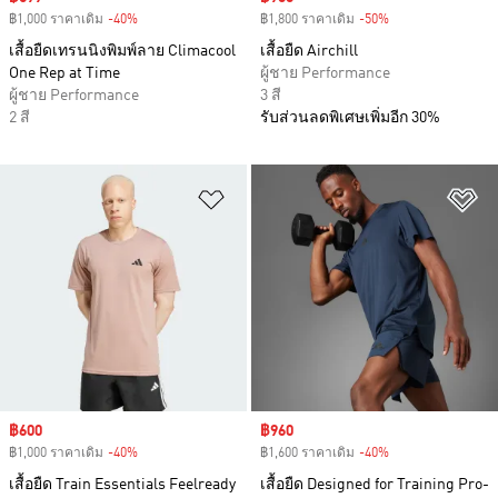
฿1,000 ราคาเดิม
-40%
Discount
฿1,800 ราคาเดิม
-50%
Discount
เสื้อยืดเทรนนิงพิมพ์ลาย Climacool
เสื้อยืด Airchill
One Rep at Time
ผู้ชาย Performance
ผู้ชาย Performance
3 สี
2 สี
รับส่วนลดพิเศษเพิ่มอีก 30%
เพิ่มไปยังรายการสินค้าโปรด
เพ
Sale price
฿600
Sale price
฿960
฿1,000 ราคาเดิม
-40%
Discount
฿1,600 ราคาเดิม
-40%
Discount
เสื้อยืด Train Essentials Feelready
เสื้อยืด Designed for Training Pro-