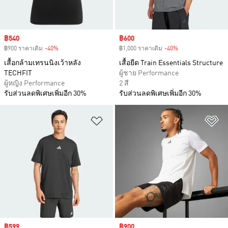
Sale price
฿540
Sale price
฿600
฿900 ราคาเดิม
-40%
Discount
฿1,000 ราคาเดิม
-40%
Discount
เสื้อกล้ามเทรนนิงเว้าหลัง
เสื้อยืด Train Essentials Structure
TECHFIT
ผู้ชาย Performance
ผู้หญิง Performance
2 สี
รับส่วนลดพิเศษเพิ่มอีก 30%
รับส่วนลดพิเศษเพิ่มอีก 30%
เพิ่มไปยังรายการสินค้าโปรด
เพ
Sale price
฿599
Sale price
฿900