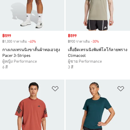
Sale price
฿599
Sale price
฿599
฿1,000 ราคาเดิม
-40%
Discount
฿900 ราคาเดิม
-30%
Discount
กางเกงเทรนนิงขาสั้นผ้าทอเอวสูง
เสื้อยืดเทรนนิงพิมพ์โลโก้ลายพราง
Pacer 3-Stripes
Climacool
ผู้หญิง Performance
ผู้ชาย Performance
6 สี
3 สี
เพิ่มไปยังรายการสินค้าโปรด
เพ