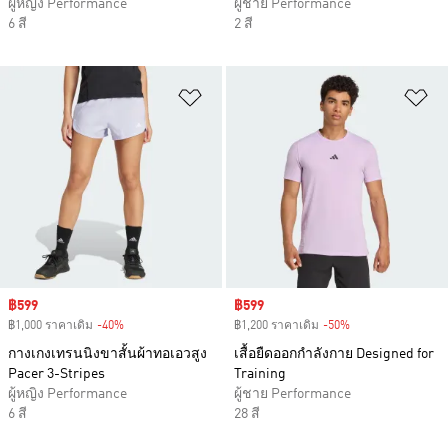
ผู้หญิง Performance
ผู้ชาย Performance
6 สี
2 สี
เพิ่มไปยังรายการสินค้าโปรด
เพ
Sale price
฿599
Sale price
฿599
฿1,000 ราคาเดิม
-40%
Discount
฿1,200 ราคาเดิม
-50%
Discount
กางเกงเทรนนิงขาสั้นผ้าทอเอวสูง
เสื้อยืดออกกำลังกาย Designed for
Pacer 3-Stripes
Training
ผู้หญิง Performance
ผู้ชาย Performance
6 สี
28 สี