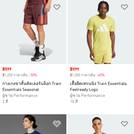
เพิ่มไปยังรายการสินค้าโปรด
เพ
Sale price
฿599
Sale price
฿599
฿1,200 ราคาเดิม
-50%
Discount
฿1,000 ราคาเดิม
-40%
Discount
กางเกงขาสั้นคัลเลอร์บล็อก Train
เสื้อยืดเทรนนิง Train Essentials
Essentials Seasonal
Feelready Logo
ผู้ชาย Performance
ผู้ชาย Performance
2 สี
10 สี
เพิ่มไปยังรายการสินค้าโปรด
เพ