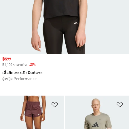
Sale price
฿599
฿1,100 ราคาเดิม
-45%
Discount
เสื้อยืดเทรนนิงพิมพ์ลาย
ผู้หญิง Performance
เพิ่มไปยังรายการสินค้าโปรด
เพ