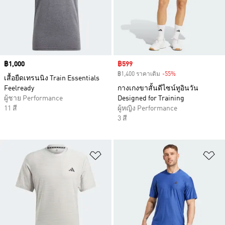
Price
฿1,000
Sale price
฿599
฿1,400 ราคาเดิม
-55%
Discount
เสื้อยืดเทรนนิง Train Essentials
Feelready
กางเกงขาสั้นดีไซน์ทูอินวัน
ผู้ชาย Performance
Designed for Training
11 สี
ผู้หญิง Performance
3 สี
เพิ่มไปยังรายการสินค้าโปรด
เพ