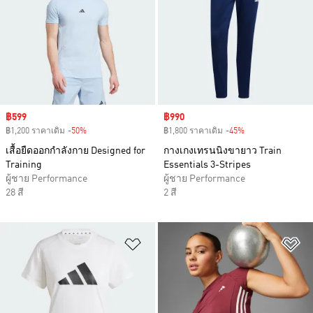
Sale price
฿599
Sale price
฿990
฿1,200 ราคาเดิม
-50%
Discount
฿1,800 ราคาเดิม
-45%
Discount
เสื้อยืดออกกำลังกาย Designed for
กางเกงเทรนนิงขายาว Train
Training
Essentials 3-Stripes
ผู้ชาย Performance
ผู้ชาย Performance
28 สี
2 สี
เพิ่มไปยังรายการสินค้าโปรด
เพ