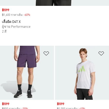
Sale price
฿599
฿1,600 ราคาเดิม
-60%
Discount
เสื้อยืด D4T X
ผู้ชาย Performance
2 สี
เพิ่มไปยังรายการสินค้าโปรด
เพ
Sale price
฿599
Sale price
฿599