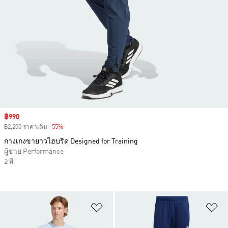
Sale price
฿990
฿2,200 ราคาเดิม
-55%
Discount
กางเกงขายาวไฮบริด Designed for Training
ผู้ชาย Performance
2 สี
เพิ่มไปยังรายการสินค้าโปรด
เพ