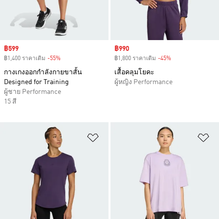
Sale price
฿599
Sale price
฿990
฿1,400 ราคาเดิม
-55%
Discount
฿1,800 ราคาเดิม
-45%
Discount
กางเกงออกกำลังกายขาสั้น
เสื้อคลุมโยคะ
Designed for Training
ผู้หญิง Performance
ผู้ชาย Performance
15 สี
เพิ่มไปยังรายการสินค้าโปรด
เพ