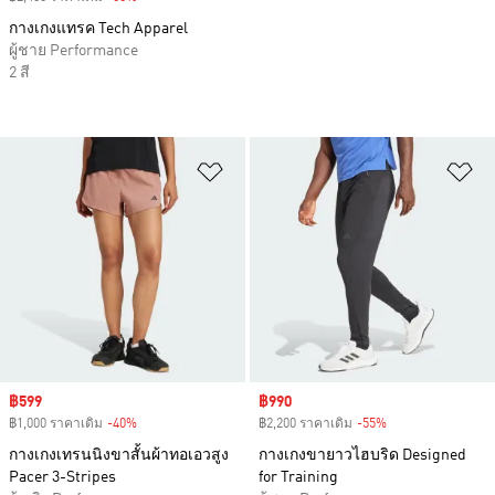
กางเกงแทรค Tech Apparel
ผู้ชาย Performance
2 สี
เพิ่มไปยังรายการสินค้าโปรด
เพ
Sale price
฿599
Sale price
฿990
฿1,000 ราคาเดิม
-40%
Discount
฿2,200 ราคาเดิม
-55%
Discount
กางเกงเทรนนิงขาสั้นผ้าทอเอวสูง
กางเกงขายาวไฮบริด Designed
Pacer 3-Stripes
for Training