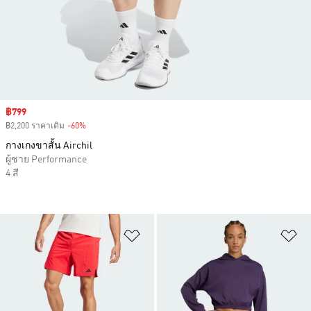
Sale price
฿799
฿2,200 ราคาเดิม
-60%
Discount
กางเกงขาสั้น Airchil
ผู้ชาย Performance
4 สี
เพิ่มไปยังรายการสินค้าโปรด
เพ