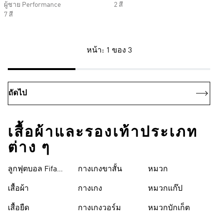
ผู้ชาย Performance
2 สี
7 สี
หน้า: 1 ของ 3
ถัดไป
เสื้อผ้าและรองเท้าประเภท
ต่าง ๆ
ลูกฟุตบอล Fifa
กางเกงขาสั้น
หมวก
World Cup 26™
เสื้อผ้า
กางเกง
หมวกแก๊ป
เสื้อยืด
กางเกงวอร์ม
หมวกบักเก็ต