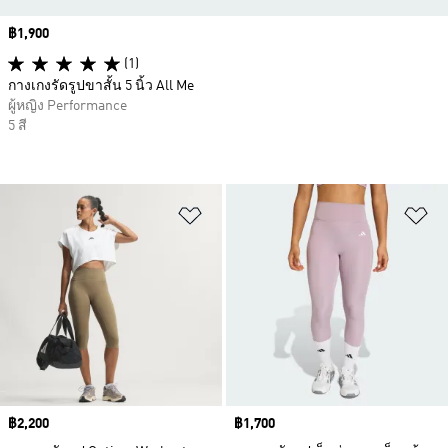
Price
฿1,900
(1)
กางเกงรัดรูปขาสั้น 5 นิ้ว All Me
ผู้หญิง Performance
5 สี
เพิ่มไปยังรายการสินค้าโปรด
เพ
Price
฿2,200
Price
฿1,700