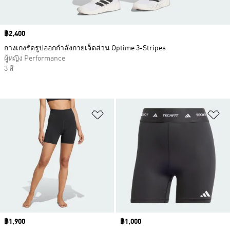
Price
฿2,400
กางเกงรัดรูปออกกำลังกายเจ็ดส่วน Optime 3-Stripes
ผู้หญิง Performance
3 สี
เพิ่มไปยังรายการสินค้าโปรด
เพ
Price
฿1,900
Price
฿1,000