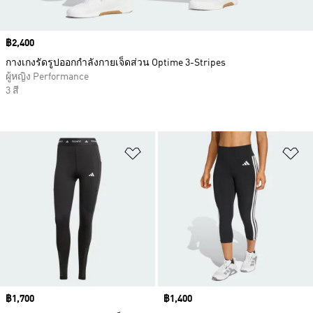
Price
฿2,400
กางเกงรัดรูปออกกำลังกายเจ็ดส่วน Optime 3-Stripes
ผู้หญิง Performance
3 สี
เพิ่มไปยังรายการสินค้าโปรด
เพ
Price
฿1,700
Price
฿1,400