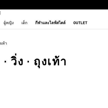
ผู้หญิง
เด็ก
กีฬาและไลฟ์สไตล์
OUTLET
งเท้า
วิ่ง · ถุงเท้า
การสินค้าโปรด