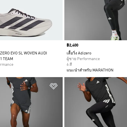
Price
฿2,400
DIZERO EVO SL WOVEN AUDI
เสื้อวิ่ง Adizero
1 TEAM
ผู้ชาย Performance
formance
6 สี
แนะนำสำหรับ MARATHON
การสินค้าโปรด
เพิ่มไปยังรายการสินค้าโปรด