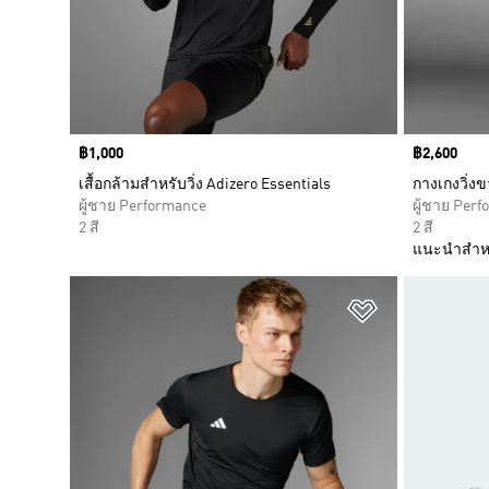
Price
฿1,000
Price
฿2,600
เสื้อกล้ามสำหรับวิ่ง Adizero Essentials
กางเกงวิ่งข
ผู้ชาย Performance
ผู้ชาย Per
2 สี
2 สี
แนะนำสำห
เพิ่มไปยังราย