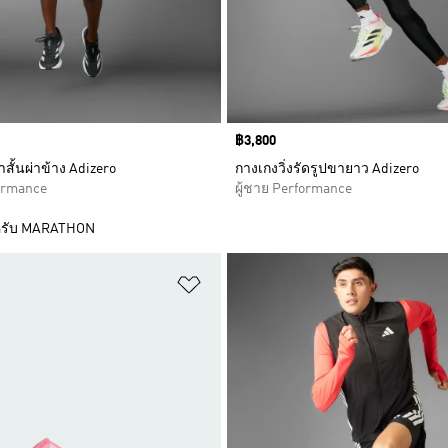
Price
฿3,800
าสั้นผ่าข้าง Adizero
กางเกงวิ่งรัดรูปขายาว Adizero
formance
ผู้ชาย Performance
รับ MARATHON
การสินค้าโปรด
เพิ่มไปยังรายการสินค้าโปรด