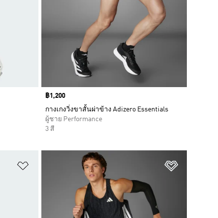
Price
฿1,200
กางเกงวิ่งขาสั้นผ่าข้าง Adizero Essentials
ผู้ชาย Performance
3 สี
เพิ่มไปยังรายการสินค้าโปรด
เพิ่มไปยัง