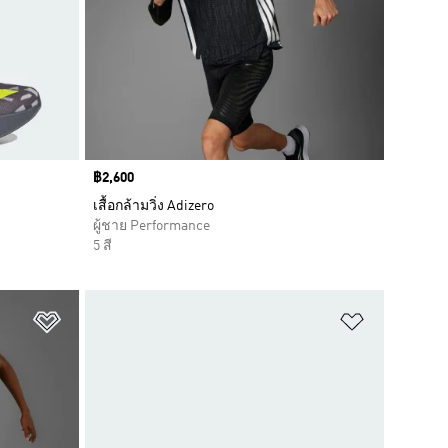
Price
฿2,600
เสื้อกล้ามวิ่ง Adizero
ผู้ชาย Performance
5 สี
เพิ่มไปยังรายการสินค้าโปรด
เพิ่มไปยัง