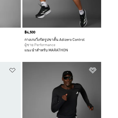
Price
฿4,500
กางเกงวิ่งรัดรูปขาสั้น Adizero Control
ผู้ชาย Performance
แนะนำสำหรับ MARATHON
เพิ่มไปยังรายการสินค้าโปรด
เพิ่มไปยัง