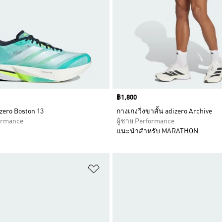
Price
฿1,800
zero Boston 13
กางเกงวิ่งขาสั้น adizero Archive
formance
ผู้ชาย Performance
แนะนำสำหรับ MARATHON
การสินค้าโปรด
เพิ่มไปยังรายการสินค้าโปรด