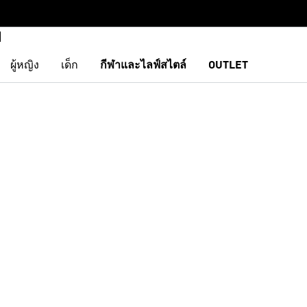
ผู้หญิง
เด็ก
กีฬาและไลฟ์สไตล์
OUTLET
การสินค้าโปรด