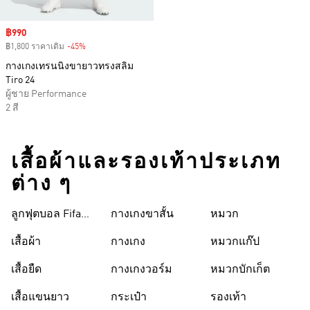
Sale price
฿990
฿1,800 ราคาเดิม
-45%
Discount
กางเกงเทรนนิงขายาวทรงสลิม
Tiro 24
ผู้ชาย Performance
2 สี
เสื้อผ้าและรองเท้าประเภท
ต่าง ๆ
ลูกฟุตบอล Fifa
กางเกงขาสั้น
หมวก
World Cup 26™
เสื้อผ้า
กางเกง
หมวกแก๊ป
เสื้อยืด
กางเกงวอร์ม
หมวกบักเก็ต
เสื้อแขนยาว
กระเป๋า
รองเท้า