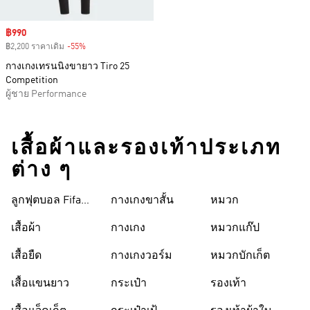
Sale price
฿990
฿2,200 ราคาเดิม
-55%
Discount
กางเกงเทรนนิงขายาว Tiro 25
Competition
ผู้ชาย Performance
เสื้อผ้าและรองเท้าประเภท
ต่าง ๆ
ลูกฟุตบอล Fifa
กางเกงขาสั้น
หมวก
World Cup 26™
เสื้อผ้า
กางเกง
หมวกแก๊ป
เสื้อยืด
กางเกงวอร์ม
หมวกบักเก็ต
เสื้อแขนยาว
กระเป๋า
รองเท้า