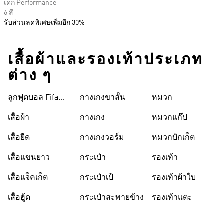
เด็ก Performance
6 สี
รับส่วนลดพิเศษเพิ่มอีก 30%
เสื้อผ้าและรองเท้าประเภท
ต่าง ๆ
ลูกฟุตบอล Fifa
กางเกงขาสั้น
หมวก
World Cup 26™
เสื้อผ้า
กางเกง
หมวกแก๊ป
เสื้อยืด
กางเกงวอร์ม
หมวกบักเก็ต
เสื้อแขนยาว
กระเป๋า
รองเท้า
เสื้อแจ็คเก็ต
กระเป๋าเป้
รองเท้าผ้าใบ
เสื้อฮู้ด
กระเป๋าสะพายข้าง
รองเท้าแตะ