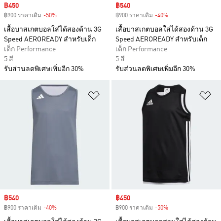
Sale price
฿450
Sale price
฿540
฿900 ราคาเดิม
-50%
Discount
฿900 ราคาเดิม
-40%
Discount
เสื้อบาสเกตบอลใส่ได้สองด้าน 3G
เสื้อบาสเกตบอลใส่ได้สองด้าน 3G
Speed AEROREADY สำหรับเด็ก
Speed AEROREADY สำหรับเด็ก
เด็ก Performance
เด็ก Performance
5 สี
5 สี
รับส่วนลดพิเศษเพิ่มอีก 30%
รับส่วนลดพิเศษเพิ่มอีก 30%
เพิ่มไปยังรายการสินค้าโปรด
เพ
Sale price
฿540
Sale price
฿450
฿900 ราคาเดิม
-40%
Discount
฿900 ราคาเดิม
-50%
Discount