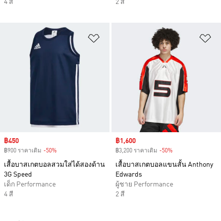
4 สี
2 สี
เพิ่มไปยังรายการสินค้าโปรด
เพ
Sale price
฿450
Sale price
฿1,600
฿900 ราคาเดิม
-50%
Discount
฿3,200 ราคาเดิม
-50%
Discount
เสื้อบาสเกตบอลสวมใส่ได้สองด้าน
เสื้อบาสเกตบอลแขนสั้น Anthony
3G Speed
Edwards
เด็ก Performance
ผู้ชาย Performance
4 สี
2 สี