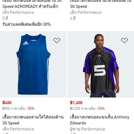
เสื้อบาสเกตบอลใส่ได้สองด้าน 3G
เสื้อบาสเกตบอลสวมใส่ได้สองด้าน
Speed AEROREADY สำหรับเด็ก
3G Speed
เด็ก Performance
เด็ก Performance
5 สี
4 สี
รับส่วนลดพิเศษเพิ่มอีก 30%
เพิ่มไปยังรายการสินค้าโปรด
เพ
Sale price
฿450
Sale price
฿1,600
฿900 ราคาเดิม
-50%
Discount
฿3,200 ราคาเดิม
-50%
Discount
เสื้อบาสเกตบอลสวมใส่ได้สองด้าน
เสื้อบาสเกตบอลแขนสั้น Anthony
3G Speed
Edwards
เด็ก Performance
ผู้ชาย Performance