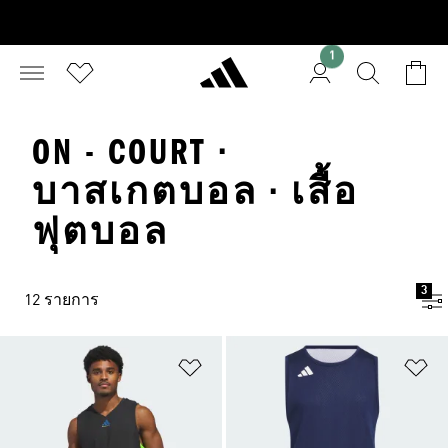
1
ON - COURT ·
บาสเกตบอล · เสื้อ
ฟุตบอล
3
12 รายการ
เพิ่มไปยังรายการสินค้าโปรด
เพ