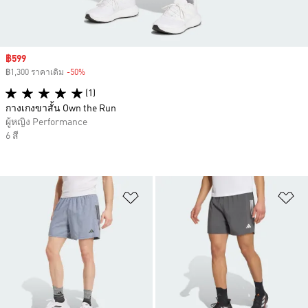
Sale price
฿599
฿1,300 ราคาเดิม
-50%
Discount
(1)
กางเกงขาสั้น Own the Run
ผู้หญิง Performance
6 สี
เพิ่มไปยังรายการสินค้าโปรด
เพ