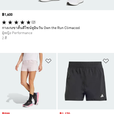
Price
฿1,600
(2)
กางเกงขาสั้นดีไซน์ทูอินวัน Own the Run Climacool
ผู้หญิง Performance
2 สี
เพิ่มไปยังรายการสินค้าโปรด
เพ