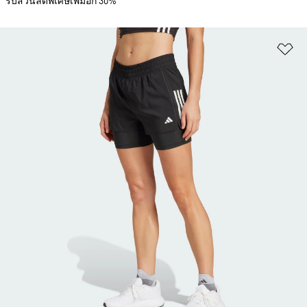
รับส่วนลดพิเศษเพิ่มอีก 30%
เพ