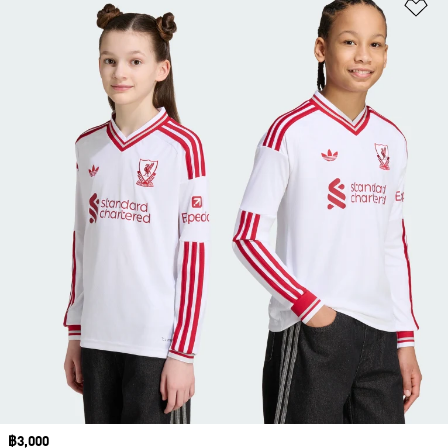
เพ
Price
฿3,000