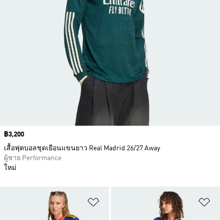
Price
฿3,200
เสื้อฟุตบอลชุดเยือนแขนยาว Real Madrid 26/27 Away
ผู้ชาย Performance
ใหม่
เพิ่มไปยังรายการสินค้าโปรด
เพ