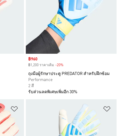
Sale price
฿960
฿1,200 ราคาเดิม
-20%
Discount
ถุงมือผู้รักษาประตู PREDATOR สำหรับฝึกซ้อม
Performance
2 สี
รับส่วนลดพิเศษเพิ่มอีก 30%
เพิ่มไปยังรายการสินค้าโปรด
เพิ่มไปยัง