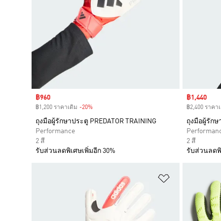
Sale price
฿960
Sale price
฿1,440
฿1,200 ราคาเดิม
-20%
Discount
฿2,400 ราคาเ
ถุงมือผู้รักษาประตู PREDATOR TRAINING
ถุงมือผู้รั
Performance
Performan
2 สี
2 สี
รับส่วนลดพิเศษเพิ่มอีก 30%
รับส่วนลดพิ
เพิ่มไปยังราย