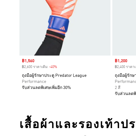
Sale price
฿1,560
Sale price
฿1,200
฿2,600 ราคาเดิม
-40%
Discount
฿2,400 ราคาเ
ถุงมือผู้รักษาประตู Predator League
ถุงมือผู้รั
Performance
Performan
รับส่วนลดพิเศษเพิ่มอีก 30%
2 สี
รับส่วนลดพิ
เสื้อผ้าและรองเท้าป