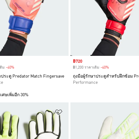
Sale price
฿720
ดิม
-40%
Discount
฿1,200 ราคาเดิม
-40%
Discount
กษาประตู Predator Match Fingersave
ถุงมือผู้รักษาประตูสำหรับฝึกซ้อม P
ce
Performance
เศษเพิ่มอีก 30%
การสินค้าโปรด
เพิ่มไปยังรายการสินค้าโปรด