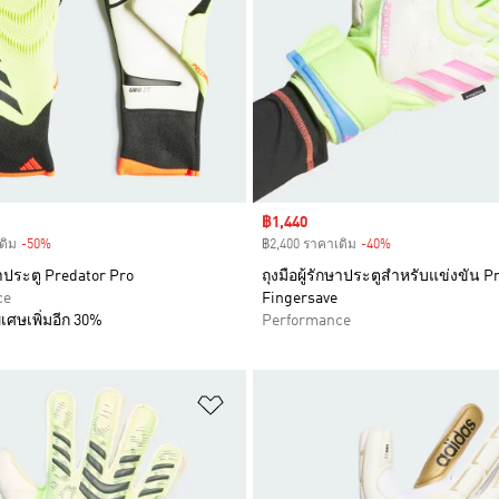
Sale price
฿1,440
ดิม
-50%
Discount
฿2,400 ราคาเดิม
-40%
Discount
กษาประตู Predator Pro
ถุงมือผู้รักษาประตูสำหรับแข่งขัน P
ce
Fingersave
เศษเพิ่มอีก 30%
Performance
การสินค้าโปรด
เพิ่มไปยังรายการสินค้าโปรด