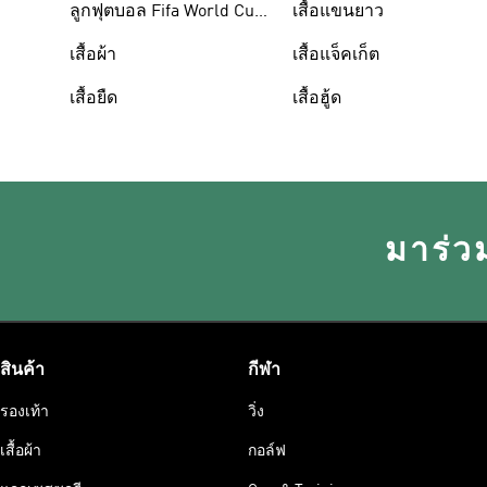
ลูกฟุตบอล Fifa World Cup
เสื้อแขนยาว
26™
เสื้อผ้า
เสื้อแจ็คเก็ต
เสื้อยืด
เสื้อฮู้ด
มาร่ว
สินค้า
กีฬา
รองเท้า
วิ่ง
เสื้อผ้า
กอล์ฟ