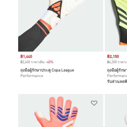
Sale price
฿1,440
Sale price
฿2,150
฿2,400 ราคาเดิม
-40%
Discount
฿4,300 ราคาเ
ถุงมือผู้รักษาประตู Copa League
ถุงมือผู้รั
Performance
Performan
รับส่วนลดพิ
เพิ่มไปยังราย