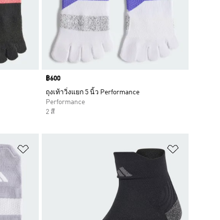
Price
฿600
ถุงเท้าวิ่งแยก 5 นิ้ว Performance
Performance
2 สี
เพิ่มไปยังรายการสินค้าโปรด
เพิ่มไปยัง