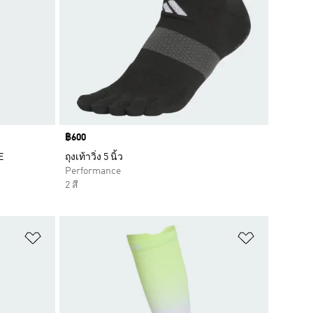
Price
฿600
E
ถุงเท้าวิ่ง 5 นิ้ว
Performance
2 สี
เพิ่มไปยังรายการสินค้าโปรด
เพิ่มไปยัง