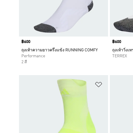
Price
฿600
Price
฿600
ถุงเท้าความยาวครึ่งแข้ง RUNNING COMFY
ถุงเท้าวิ่ง
Performance
TERREX
2 สี
เพิ่มไปยังราย