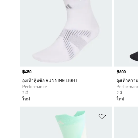
Price
฿450
Price
฿600
ถุงเท้าหุ้มข้อ RUNNING LIGHT
ถุงเท้าควา
Performance
Performan
2 สี
2 สี
ใหม่
ใหม่
เพิ่มไปยังราย