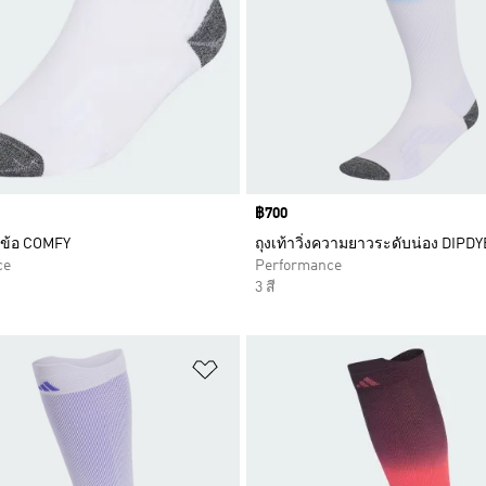
Price
฿700
ุ้มข้อ COMFY
ถุงเท้าวิ่งความยาวระดับน่อง DIPDY
ce
Performance
3 สี
การสินค้าโปรด
เพิ่มไปยังรายการสินค้าโปรด