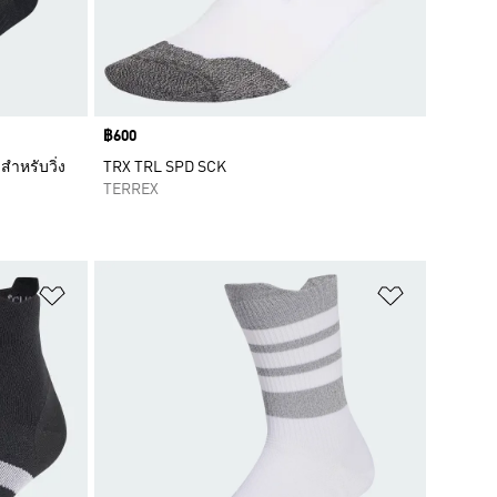
Price
฿600
สำหรับวิ่ง
TRX TRL SPD SCK
TERREX
เพิ่มไปยังรายการสินค้าโปรด
เพิ่มไปยัง