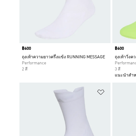
Price
฿600
Price
฿600
ถุงเท้าความยาวครึ่งแข้ง RUNNING MESSAGE
ถุงเท้าวิ่ง
Performance
Performan
2 สี
3 สี
แนะนำสำห
เพิ่มไปยังราย