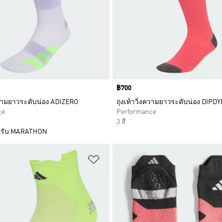
Price
฿700
งความยาวระดับน่อง ADIZERO
ถุงเท้าวิ่งความยาวระดับน่อง DIPDY
ce
Performance
3 สี
รับ MARATHON
การสินค้าโปรด
เพิ่มไปยังรายการสินค้าโปรด