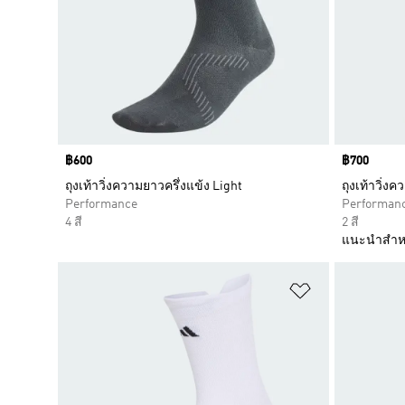
Price
฿600
Price
฿700
ถุงเท้าวิ่งความยาวครึ่งแข้ง Light
ถุงเท้าวิ่
Performance
Performan
4 สี
2 สี
แนะนำสำห
เพิ่มไปยังราย