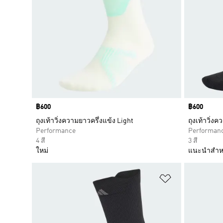
Price
฿600
Price
฿600
ถุงเท้าวิ่งความยาวครึ่งแข้ง Light
ถุงเท้าวิ่ง
Performance
Performan
4 สี
3 สี
ใหม่
แนะนำสำห
เพิ่มไปยังราย