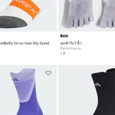
Price
฿600
เทรลหุ้มข้อ Terrex Heat.Rdy Speed
ถุงเท้าวิ่ง 5 นิ้ว
Performance
2 สี
การสินค้าโปรด
เพิ่มไปยังรายการสินค้าโปรด