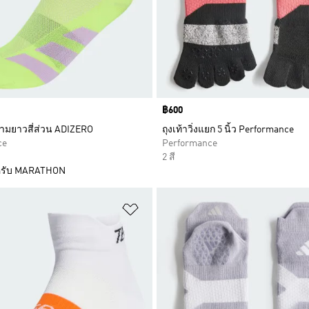
Price
฿600
ความยาวสี่ส่วน ADIZERO
ถุงเท้าวิ่งแยก 5 นิ้ว Performance
ce
Performance
2 สี
รับ MARATHON
การสินค้าโปรด
เพิ่มไปยังรายการสินค้าโปรด