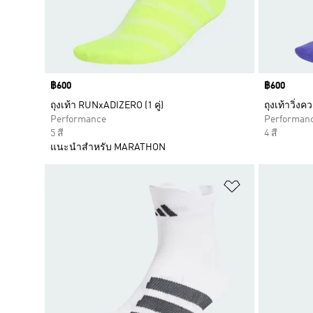
Price
฿600
Price
฿600
ถุงเท้า RUNxADIZERO (1 คู่)
ถุงเท้าวิ่ง
Performance
Performan
5 สี
4 สี
แนะนำสำหรับ MARATHON
เพิ่มไปยังราย