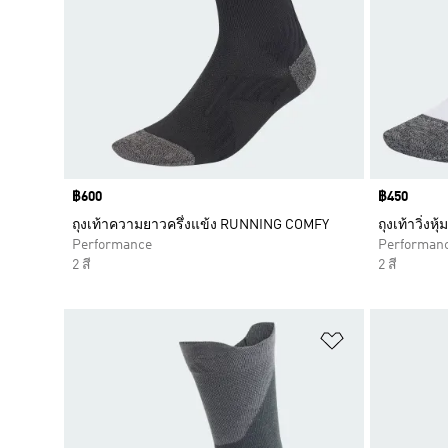
Price
฿600
Price
฿450
ถุงเท้าความยาวครึ่งแข้ง RUNNING COMFY
ถุงเท้าวิ่งห
Performance
Performan
2 สี
2 สี
เพิ่มไปยังราย