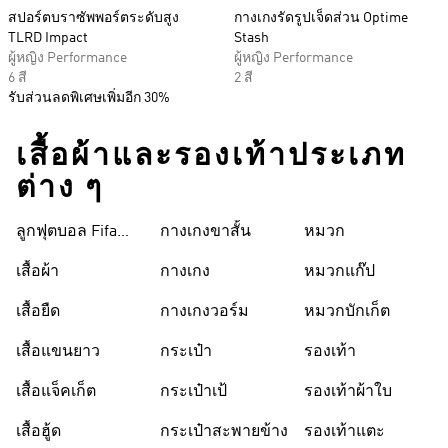
สปอร์ตบราซัพพอร์ตระดับสูง
กางเกงรัดรูปเจ็ดส่วน Optime
TLRD Impact
Stash
ผู้หญิง Performance
ผู้หญิง Performance
6 สี
2 สี
รับส่วนลดพิเศษเพิ่มอีก 30%
เสื้อผ้าและรองเท้าประเภท
ต่าง ๆ
ลูกฟุตบอล Fifa
กางเกงขาสั้น
หมวก
World Cup 26™
เสื้อผ้า
กางเกง
หมวกแก๊ป
เสื้อยืด
กางเกงวอร์ม
หมวกบักเก็ต
เสื้อแขนยาว
กระเป๋า
รองเท้า
เสื้อแจ็คเก็ต
กระเป๋าเป้
รองเท้าผ้าใบ
เสื้อฮู้ด
กระเป๋าสะพายข้าง
รองเท้าแตะ