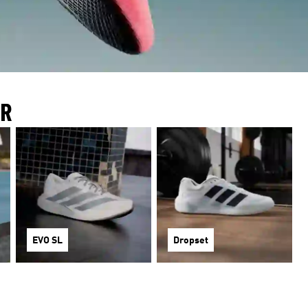
IR
EVO SL
Dropset