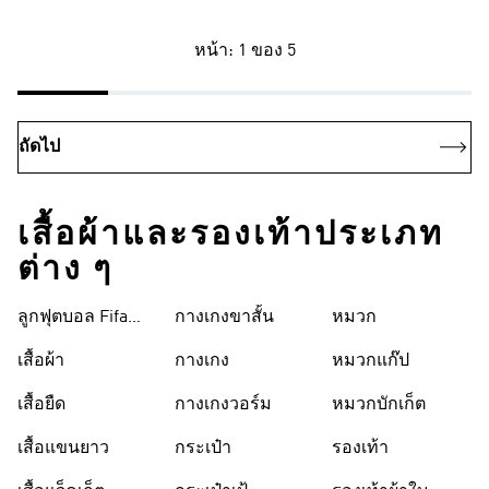
หน้า: 1 ของ 5
ถัดไป
เสื้อผ้าและรองเท้าประเภท
ต่าง ๆ
ลูกฟุตบอล Fifa
กางเกงขาสั้น
หมวก
World Cup 26™
เสื้อผ้า
กางเกง
หมวกแก๊ป
เสื้อยืด
กางเกงวอร์ม
หมวกบักเก็ต
เสื้อแขนยาว
กระเป๋า
รองเท้า