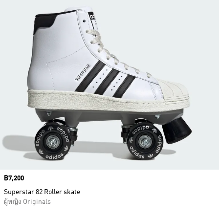
Price
฿7,200
Superstar 82 Roller skate
ผู้หญิง Originals