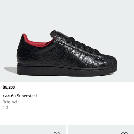
Price
฿5,200
รองเท้า Superstar II
Originals
2 สี
เพิ่มไปยังรายการสินค้าโปรด
เพ