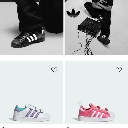
เพิ่มไปยังรายการสินค้าโปรด
เพ