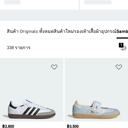
SAMBA
SUPERSTAR
สินค้า Originals ทั้งหมด
สินค้าใหม่
รองเท้า
เสื้อผ้า
อุปกรณ์
Samb
1
338 รายการ
เพิ่มไปยังรายการสินค้าโปรด
เพ
Price
฿3,800
Price
฿3,500