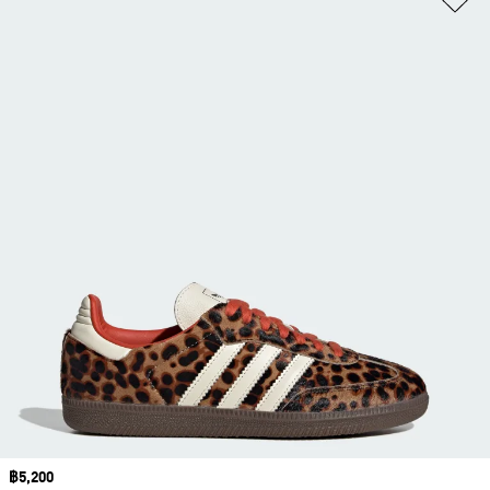
Price
฿5,200