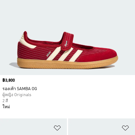
Price
฿3,800
รองเท้า SAMBA OG
ผู้หญิง Originals
2 สี
ใหม่
เพิ่มไปยังรายการสินค้าโปรด
เพ