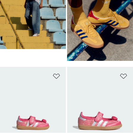
เพิ่มไปยังรายการสินค้าโปรด
เพ