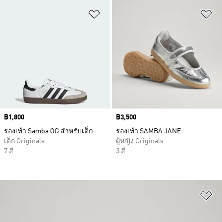
เพิ่มไปยังรายการสินค้าโปรด
เพ
Price
฿1,800
Price
฿3,500
รองเท้า Samba OG สำหรับเด็ก
รองเท้า SAMBA JANE
เด็ก Originals
ผู้หญิง Originals
7 สี
3 สี
เพ