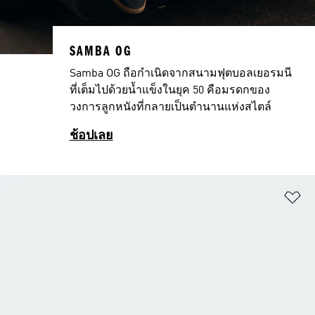
SAMBA OG
Samba OG ถือกำเนิดจากสนามฟุตบอลเยอรมนี
ที่เต็มไปด้วยน้ำแข็งในยุค 50 คือมรดกของ
วงการลูกหนังที่กลายเป็นตำนานแห่งสไตล์
ช้อปเลย
เพ