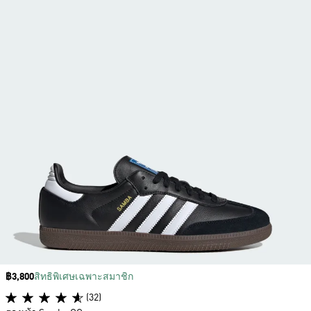
Price
฿3,800
สิทธิพิเศษเฉพาะสมาชิก
(32)