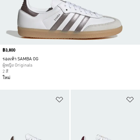
Price
฿3,800
รองเท้า SAMBA OG
ผู้หญิง Originals
2 สี
ใหม่
เพิ่มไปยังรายการสินค้าโปรด
เพ