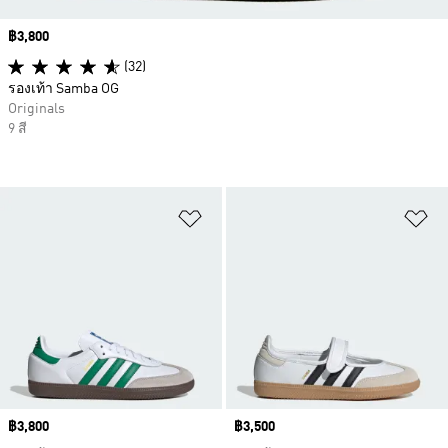
Price
฿3,800
(32)
รองเท้า Samba OG
Originals
9 สี
เพิ่มไปยังรายการสินค้าโปรด
เพ
Price
฿3,800
Price
฿3,500